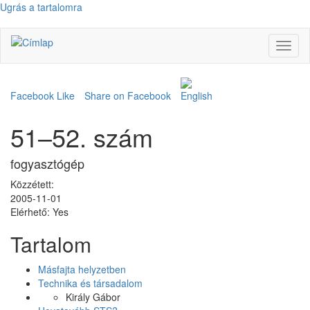
Ugrás a tartalomra
Navig
átkap
Facebook Like
Share on Facebook
51–52. szám
fogyasztógép
Közzétett:
2005-11-01
Elérhető:
Yes
Tartalom
Másfajta helyzetben
Technika és társadalom
Király Gábor