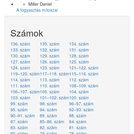
Miller Daniel
A fogyasztás mítoszai
Számok
136. szám
135. szám
134. szám
133. szám
132. szám
131. szám
130. szám
129. szám
128. szám
127. szám
126. szám
125. szám
124. szám
123. szám
121–122. szám
119–120. szám
117–118. szám
115–116. szám
114. szám
113. szám
112. szám
111. szám
110. szám
108–109. szám
106–107. szám
105. szám
104. szám
103. szám
101–102. szám
100. szám
99. szám
98. szám
96–97. szám
95. szám
94. szám
92–93. szám
90–91. szám
89. szám
88. szám
87. szám
85–86. szám
84. szám
83. szám
82. szám
81. szám
80. szám
79. szám
78. szám