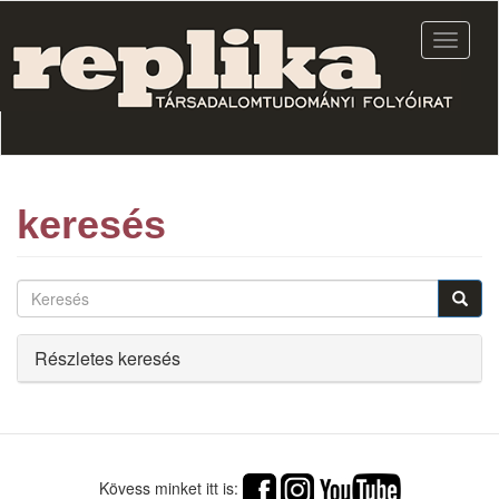
Ugrás
a
Navigác
tartalomra
átkapcs
keresés
Keresés
Elrejtés
Részletes keresés
Kövess minket itt is: