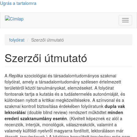
Ugrás a tartalomra
Navig
átkap
folyóirat
Szerzői útmutató
Szerzői útmutató
A
Replika
szociológiai és társadalomtudományos szakmai
folyóirat, amely a társadalomtudomány szélesen értelmezett
területéről közöl tanulmányokat, elemzéseket. A folyóirat
fontosnak tartja a kutatás és a tudástermelés autonómiáját, és
különösen nyitott a kritikai megközelítésekre. A színvonal és a
szakmai kontroll biztosítása érdekében folyóiratunk
dupla vak
lektorálás
i (double blind review) rendszert működtet
minden
eredeti szaktanumlány esetén
. (Kivételt képeznek ez alól a
recenziók, interjúk, monológok, válaszreakciók, valamint a
valamely külföldi nyelvről magyarra fordított, lektoráláson már
átesett, tanulmányok.) A közlésre benyújtott tanulmány még nem