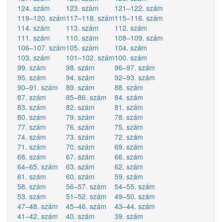
124. szám
123. szám
121–122. szám
119–120. szám
117–118. szám
115–116. szám
114. szám
113. szám
112. szám
111. szám
110. szám
108–109. szám
106–107. szám
105. szám
104. szám
103. szám
101–102. szám
100. szám
99. szám
98. szám
96–97. szám
95. szám
94. szám
92–93. szám
90–91. szám
89. szám
88. szám
87. szám
85–86. szám
84. szám
83. szám
82. szám
81. szám
80. szám
79. szám
78. szám
77. szám
76. szám
75. szám
74. szám
73. szám
72. szám
71. szám
70. szám
69. szám
68. szám
67. szám
66. szám
64–65. szám
63. szám
62. szám
61. szám
60. szám
59. szám
58. szám
56–57. szám
54–55. szám
53. szám
51–52. szám
49–50. szám
47–48. szám
45–46. szám
43–44. szám
41–42. szám
40. szám
39. szám