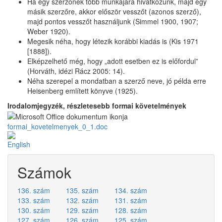
Ha egy szerzőnek több munkájára hivatkozunk, majd egy
másik szerzőre, akkor először vesszőt (azonos szerző),
majd pontos vesszőt használjunk (Simmel 1900, 1907;
Weber 1920).
Megesik néha, hogy létezik korábbi kiadás is (Kis 1971
[1888]).
Elképzelhető még, hogy „adott esetben ez is előfordul”
(Horváth, idézi Rácz 2005: 14).
Néha szerepel a mondatban a szerző neve, jó példa erre
Heisenberg említett könyve (1925).
Irodalomjegyzék, részletesebb formai követelmények
formai_kovetelmenyek_0_1.doc
Számok
136. szám
135. szám
134. szám
133. szám
132. szám
131. szám
130. szám
129. szám
128. szám
127. szám
126. szám
125. szám