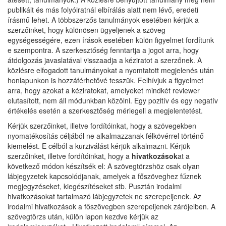
publikált és más folyóiratnál elbírálás alatt nem lévő, eredeti
írásmű lehet. A többszerzős tanulmányok esetében kérjük a
szerzőinket, hogy különösen ügyeljenek a szöveg
egységességére, ezen írások esetében külön figyelmet fordítunk
e szempontra. A szerkesztőség fenntartja a jogot arra, hogy
átdolgozás javaslatával visszaadja a kéziratot a szerzőnek. A
közlésre elfogadott tanulmányokat a nyomtatott megjelenés után
honlapunkon is hozzáférhetővé tesszük. Felhívjuk a figyelmet
arra, hogy azokat a kéziratokat, amelyeket mindkét reviewer
elutasított, nem áll módunkban közölni. Egy pozitív és egy negatív
értékelés esetén a szerkesztőség mérlegeli a megjelentetést.
Kérjük szerzőinket, illetve fordítóinkat, hogy a szövegekben
nyomatékosítás céljából ne alkalmazzanak félkövérrel történő
kiemelést. E célból a kurziválást kérjük alkalmazni. Kérjük
szerzőinket, illetve fordítóinkat, hogy a
hivatkozások
at a
következő módon készítsék el: A szövegtörzshöz csak olyan
lábjegyzetek kapcsolódjanak, amelyek a főszöveghez fűznek
megjegyzéseket, kiegészítéseket stb. Pusztán irodalmi
hivatkozásokat tartalmazó lábjegyzetek ne szerepeljenek. Az
irodalmi hivatkozások a főszövegben szerepeljenek zárójelben. A
szövegtörzs után, külön lapon kezdve kérjük az