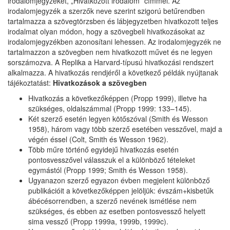
irodalomjegyzéket, „Hivatkozott irodalom” címmel. Az
irodalomjegyzék a szerzők neve szerint szigorú betűrendben
tartalmazza a szövegtörzsben és lábjegyzetben hivatkozott teljes
irodalmat olyan módon, hogy a szövegbeli hivatkozásokat az
irodalomjegyzékben azonosítani lehessen. Az irodalomjegyzék ne
tartalmazzon a szövegben nem hivatkozott művet és ne legyen
sorszámozva. A Replika a Harvard-típusú hivatkozási rendszert
alkalmazza. A hivatkozás rendjéről a következő példák nyújtanak
tájékoztatást:
Hivatkozások a szövegben
Hivatkozás a következőképpen (Propp 1999), illetve ha
szükséges, oldalszámmal (Propp 1999: 133–145).
Két szerző esetén legyen kötőszóval (Smith és Wesson
1958), három vagy több szerző esetében vesszővel, majd a
végén éssel (Colt, Smith és Wesson 1962).
Több műre történő egyidejű hivatkozás esetén
pontosvesszővel válasszuk el a különböző tételeket
egymástól (Propp 1999; Smith és Wesson 1958).
Ugyanazon szerző egyazon évben megjelent különböző
publikációit a következőképpen jelöljük: évszám+kisbetűk
ábécésorrendben, a szerző nevének ismétlése nem
szükséges, és ebben az esetben pontosvessző helyett
sima vessző (Propp 1999a, 1999b, 1999c).