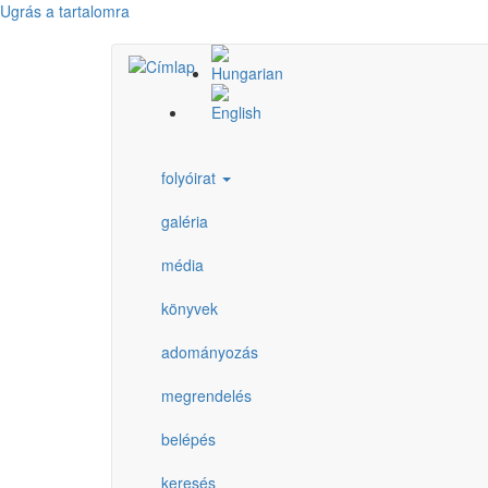
Ugrás a tartalomra
folyóirat
galéria
média
könyvek
adományozás
megrendelés
belépés
keresés