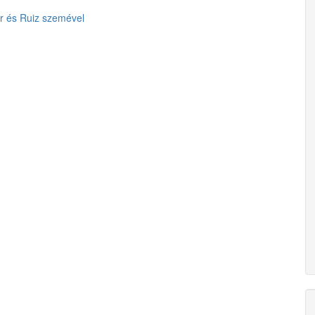
 és Ruiz szemével