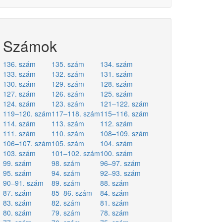
Számok
136. szám
135. szám
134. szám
133. szám
132. szám
131. szám
130. szám
129. szám
128. szám
127. szám
126. szám
125. szám
124. szám
123. szám
121–122. szám
119–120. szám
117–118. szám
115–116. szám
114. szám
113. szám
112. szám
111. szám
110. szám
108–109. szám
106–107. szám
105. szám
104. szám
103. szám
101–102. szám
100. szám
99. szám
98. szám
96–97. szám
95. szám
94. szám
92–93. szám
90–91. szám
89. szám
88. szám
87. szám
85–86. szám
84. szám
83. szám
82. szám
81. szám
80. szám
79. szám
78. szám