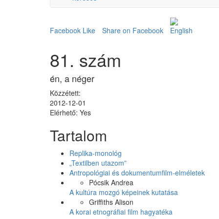
Facebook Like
Share on Facebook
81. szám
én, a néger
Közzétett:
2012-12-01
Elérhető:
Yes
Tartalom
Replika-monológ
„Textilben utazom”
Antropológiai és dokumentumfilm-elméletek
Pócsik Andrea
A kultúra mozgó képeinek kutatása
Griffiths Alison
A korai etnográfiai film hagyatéka