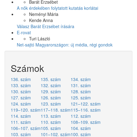
Barát Erzsébet
A nők érdekében folytatott kutatás korlátai
Neményi Mária
Kende Anna
Válasz Barát Erzsébet írására
E-rovat
Turi László
Net-sajtó Magyarországon: új média, régi gondok
Számok
136. szám
135. szám
134. szám
133. szám
132. szám
131. szám
130. szám
129. szám
128. szám
127. szám
126. szám
125. szám
124. szám
123. szám
121–122. szám
119–120. szám
117–118. szám
115–116. szám
114. szám
113. szám
112. szám
111. szám
110. szám
108–109. szám
106–107. szám
105. szám
104. szám
103. szám
101–102. szám
100. szám