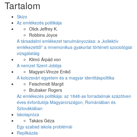
Tartalom
Skizo
Az emlékezés politikája
Olick Jeffrey K.
Robbins Joyce
A társadalmi emlékezet tanulmányozása: a „kollektív
emlékezettől” a mnemonikus gyakorlat történeti szociológiai
vizsgálatáig
Klimó Árpád von
A nemzet Szent Jobbja
Magyari-Vincze Enikő
A kolozsvári egyetem és a magyar identitáspolitika
Feischmidt Margit
Brubaker Rogers
Az emlékezés politikája: az 1848-as forradalmak százötven
éves évfordulója Magyarországon, Romániában és
Szlovákiában
Iskolapróza
Takács Géza
Egy szabad iskola problémái
Replikázás