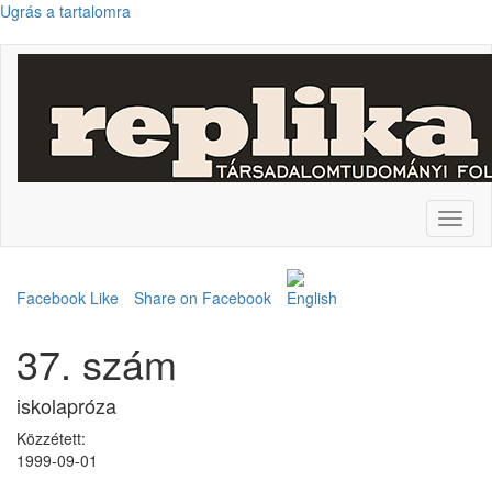
Ugrás a tartalomra
Navig
átkap
Facebook Like
Share on Facebook
37. szám
iskolapróza
Közzétett:
1999-09-01