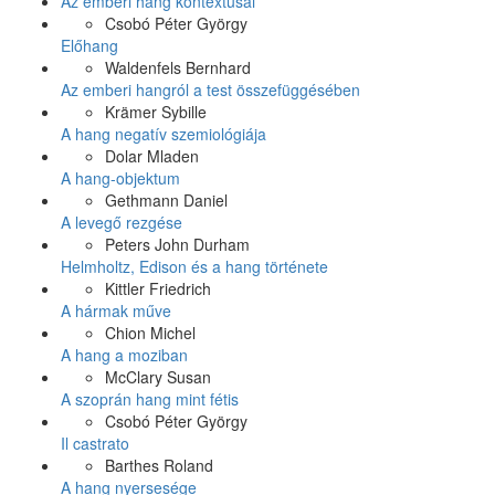
Az emberi hang kontextusai
Csobó Péter György
Előhang
Waldenfels Bernhard
Az emberi hangról a test összefüggésében
Krämer Sybille
A hang negatív szemiológiája
Dolar Mladen
A hang-objektum
Gethmann Daniel
A levegő rezgése
Peters John Durham
Helmholtz, Edison és a hang története
Kittler Friedrich
A hármak műve
Chion Michel
A hang a moziban
McClary Susan
A szoprán hang mint fétis
Csobó Péter György
Il castrato
Barthes Roland
A hang nyersesége