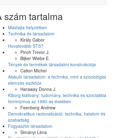
A szám tartalma
Másfajta helyzetben
Technika és társadalom
Király Gábor
Hovatovább STS?
Pinch Trevor J.
Bijker Wiebe E.
Tények és termékek társadalmi konstrukciója
Callon Michel
Alakuló társadalom: a technika, mint a szociológiai
elemzés eszköze
Haraway Donna J.
Kiborg kiáltvány: tudomány, technika és szocialista
feminizmus az 1980-as években
Feenberg Andrew
Demokratikus racionalizáció: technika, hatalom és
szabadság
Fogyasztói társadalom
Simányi Léna