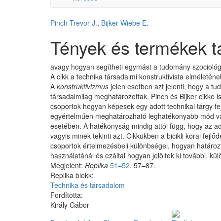
Pinch Trevor J.
,
Bijker Wiebe E.
Tények és termékek t
avagy hogyan segítheti egymást a tudomány szociológi
A cikk a technika társadalmi konstruktivista elméleté
A
konstruktivizmus
jelen esetben azt jelenti, hogy a tu
társadalmilag meghatározottak. Pinch és Bijker cikke 
csoportok hogyan képesek egy adott technikai tárgy fe
egyértelműen meghatározható leghatékonyabb mód vag
esetében. A hatékonyság mindig attól függ, hogy az ad
vagyis minek tekinti azt. Cikkükben a bicikli korai fej
csoportok értelmezésbeli különbségei, hogyan határoz
használatánál és ezáltal hogyan jelöltek ki további, kül
Megjelent:
Replika
51–52
, 57–87.
Replika blokk:
Technika és társadalom
Fordította:
Király Gábor