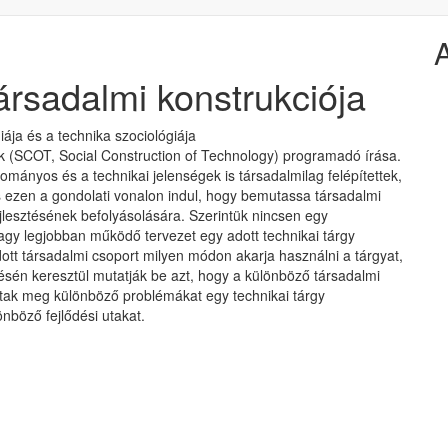
ársadalmi konstrukciója
ája és a technika szociológiája
nek (SCOT, Social Construction of Technology) programadó írása.
dományos és a technikai jelenségek is társadalmilag felépítettek,
is ezen a gondolati vonalon indul, hogy bemutassa társadalmi
jlesztésének befolyásolására. Szerintük nincsen egy
y legjobban működő tervezet egy adott technikai tárgy
ott társadalmi csoport milyen módon akarja használni a tárgyat,
lődésén keresztül mutatják be azt, hogy a különböző társadalmi
tak meg különböző problémákat egy technikai tárgy
önböző fejlődési utakat.