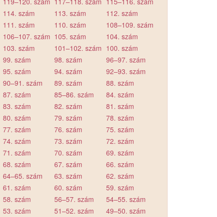
119–120. szám
117–118. szám
115–116. szám
114. szám
113. szám
112. szám
111. szám
110. szám
108–109. szám
106–107. szám
105. szám
104. szám
103. szám
101–102. szám
100. szám
99. szám
98. szám
96–97. szám
95. szám
94. szám
92–93. szám
90–91. szám
89. szám
88. szám
87. szám
85–86. szám
84. szám
83. szám
82. szám
81. szám
80. szám
79. szám
78. szám
77. szám
76. szám
75. szám
74. szám
73. szám
72. szám
71. szám
70. szám
69. szám
68. szám
67. szám
66. szám
64–65. szám
63. szám
62. szám
61. szám
60. szám
59. szám
58. szám
56–57. szám
54–55. szám
53. szám
51–52. szám
49–50. szám