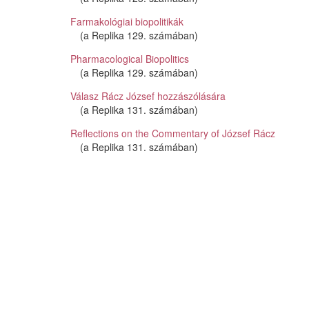
Farmakológiai biopolitikák
(a Replika 129. számában)
Pharmacological Biopolitics
(a Replika 129. számában)
Válasz Rácz József hozzászólására
(a Replika 131. számában)
Reflections on the Commentary of József Rácz
(a Replika 131. számában)