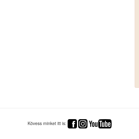
Kövess minket itt is: