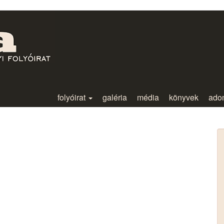
folyóirat
galéria
média
könyvek
ado