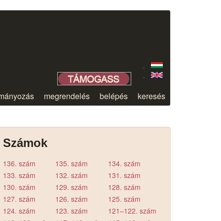
mányozás
megrendelés
belépés
keresés
Számok
136. szám
135. szám
134. szám
133. szám
132. szám
131. szám
130. szám
129. szám
128. szám
127. szám
126. szám
125. szám
124. szám
123. szám
121–122. szám