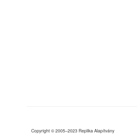
Copyright © 2005–2023 Replika Alapítvány