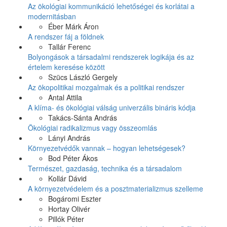
Az ökológiai kommunikáció lehetőségei és korlátai a
modernitásban
Éber Márk Áron
A rendszer fáj a földnek
Tallár Ferenc
Bolyongások a társadalmi rendszerek logikája és az
értelem keresése között
Szücs László Gergely
Az ökopolitikai mozgalmak és a politikai rendszer
Antal Attila
A klíma- és ökológiai válság univerzális bináris kódja
Takács-Sánta András
Ökológiai radikalizmus vagy összeomlás
Lányi András
Környezetvédők vannak – hogyan lehetségesek?
Bod Péter Ákos
Természet, gazdaság, technika és a társadalom
Kollár Dávid
A környezetvédelem és a posztmaterializmus szelleme
Bogáromi Eszter
Hortay Olivér
Pillók Péter