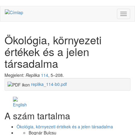
Ugrás
Navig
a
átkap
tartalomra
Ökológia, környezeti
értékek és a jelen
társadalma
Megjelent:
Replika
114
, 5–208.
replika_114-b0.pdf
Facebook
Share
A szám tartalma
Like
on
Facebook
Ökológia, környezeti értékek és a jelen társadalma
Bognár Bulcsu