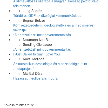
A klímaváltozás szerepe a magyar lakosság jövőtől való
félelmében
Jung András
Téridő és GDP az ökológiai kommunikációban
Bognár Bulcsu
Környezetvédelem, ideológiakritika és a megismerés
vakfoltjai
"A nemzetközi" mint governmentalitás
Neumann Iver B.
Sending Ole Jacob
„A nemzetközi” mint governmentalitás
I Just Called to Say I Love You
Kovai Melinda
Az autotelikus szociológia és a pszichológia mint
„metaprojekt”
Máriási Dóra
Házasság neoliberális módra
Kövess minket itt is: