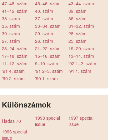
47–48. szám
45–46. szám
43–44. szám
41–42. szám
40. szám
39. szám
38. szám
37. szám
36. szám
35. szám
33–34. szám
31–32. szám
30. szám
29. szám
28. szám
27. szám
26. szám
25. szám
23–24. szám
21–22. szám
19–20. szám
17–18. szám
15–16. szám
13–14. szám
11–12. szám
9–10. szám
'92 1–2. szám
'91 4. szám
'91 2–3. szám
'91 1. szám
'90 2. szám
'90 1. szám
Különszámok
1998 special
1997 special
Hadas 70
issue
issue
1996 special
issue