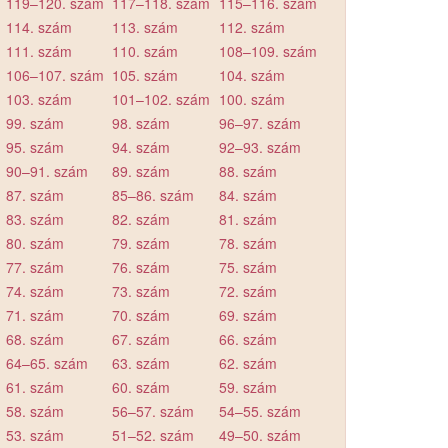
119–120. szám
117–118. szám
115–116. szám
114. szám
113. szám
112. szám
111. szám
110. szám
108–109. szám
106–107. szám
105. szám
104. szám
103. szám
101–102. szám
100. szám
99. szám
98. szám
96–97. szám
95. szám
94. szám
92–93. szám
90–91. szám
89. szám
88. szám
87. szám
85–86. szám
84. szám
83. szám
82. szám
81. szám
80. szám
79. szám
78. szám
77. szám
76. szám
75. szám
74. szám
73. szám
72. szám
71. szám
70. szám
69. szám
68. szám
67. szám
66. szám
64–65. szám
63. szám
62. szám
61. szám
60. szám
59. szám
58. szám
56–57. szám
54–55. szám
53. szám
51–52. szám
49–50. szám