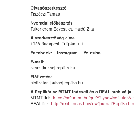
Olvasószerkesztő
Tiszóczi Tamás
Nyomdai előkészítés
Tükörterem Egyesület, Hajdú Zita
A szerkesztőség címe
1038 Budapest, Tulipán u. 11.
Facebook:
Instagram
:
Youtube
:
E-mail:
szerk [kukac] replika.hu
Előfizetés:
elofizetes [kukac] replika.hu
A Replikát az MTMT indexeli és a REAL archiválja
MTMT link:
https://m2.mtmt.hu/gui2/
?type=institutes
REAL link:
http://real-j.mtak.hu/
view/journal/Replika.ht