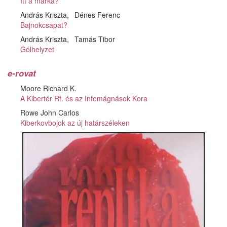
Itt a márka?
András Kriszta
Dénes Ferenc
Bajnokcsapat?
András Kriszta
Tamás Tibor
Gólhelyzet
e-rovat
Moore Richard K.
A Kibertér Rt. és az Infomágnások Kora
Rowe John Carlos
Kiberkovbojok az új határszéleken