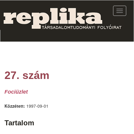
Ugrás
a
Navigác
tartalomra
átkapcs
27. szám
Fociüzlet
Közzétett:
1997-09-01
Tartalom