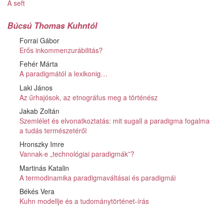
A seft
Búcsú Thomas Kuhntól
Forrai Gábor
Erős inkommenzurábilitás?
Fehér Márta
A paradigmától a lexikonig…
Laki János
Az űrhajósok, az etnográfus meg a történész
Jakab Zoltán
Szemlélet és elvonatkoztatás: mit sugall a paradigma fogalma
a tudás természetéről
Hronszky Imre
Vannak-e „technológiai paradigmák”?
Martinás Katalin
A termodinamika paradigmaváltásai és paradigmái
Békés Vera
Kuhn modellje és a tudománytörténet-írás