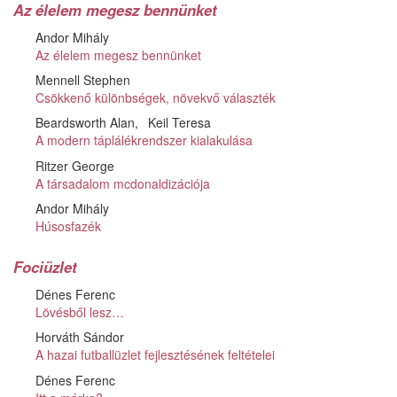
Az élelem megesz bennünket
Andor Mihály
Az élelem megesz bennünket
Mennell Stephen
Csökkenő különbségek, növekvő választék
Beardsworth Alan
Keil Teresa
A modern táplálékrendszer kialakulása
Ritzer George
A társadalom mcdonaldizációja
Andor Mihály
Húsosfazék
Fociüzlet
Dénes Ferenc
Lövésből lesz…
Horváth Sándor
A hazai futballüzlet fejlesztésének feltételei
Dénes Ferenc