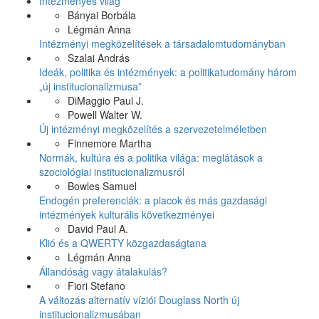
Intézményes világ
Bányai Borbála
Légmán Anna
Intézményi megközelítések a társadalomtudományban
Szalai András
Ideák, politika és intézmények: a politikatudomány három
„új institucionalizmusa”
DiMaggio Paul J.
Powell Walter W.
Új intézményi megközelítés a szervezetelméletben
Finnemore Martha
Normák, kultúra és a politika világa: meglátások a
szociológiai institucionalizmusról
Bowles Samuel
Endogén preferenciák: a piacok és más gazdasági
intézmények kulturális következményei
David Paul A.
Klió és a QWERTY közgazdaságtana
Légmán Anna
Állandóság vagy átalakulás?
Fiori Stefano
A változás alternatív víziói Douglass North új
institucionalizmusában