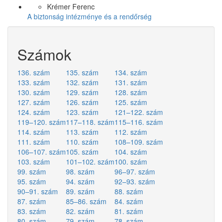
Krémer Ferenc
A biztonság intézménye és a rendőrség
Számok
136. szám
135. szám
134. szám
133. szám
132. szám
131. szám
130. szám
129. szám
128. szám
127. szám
126. szám
125. szám
124. szám
123. szám
121–122. szám
119–120. szám
117–118. szám
115–116. szám
114. szám
113. szám
112. szám
111. szám
110. szám
108–109. szám
106–107. szám
105. szám
104. szám
103. szám
101–102. szám
100. szám
99. szám
98. szám
96–97. szám
95. szám
94. szám
92–93. szám
90–91. szám
89. szám
88. szám
87. szám
85–86. szám
84. szám
83. szám
82. szám
81. szám
80. szám
79. szám
78. szám