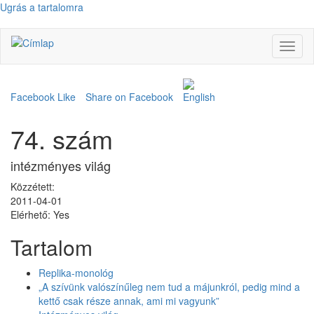
Ugrás a tartalomra
Navig
átkap
Facebook Like
Share on Facebook
74. szám
intézményes világ
Közzétett:
2011-04-01
Elérhető:
Yes
Tartalom
Replika-monológ
„A szívünk valószínűleg nem tud a májunkról, pedig mind a
kettő csak része annak, ami mi vagyunk”