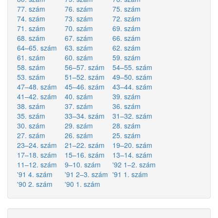
77. szám
76. szám
75. szám
74. szám
73. szám
72. szám
71. szám
70. szám
69. szám
68. szám
67. szám
66. szám
64–65. szám
63. szám
62. szám
61. szám
60. szám
59. szám
58. szám
56–57. szám
54–55. szám
53. szám
51–52. szám
49–50. szám
47–48. szám
45–46. szám
43–44. szám
41–42. szám
40. szám
39. szám
38. szám
37. szám
36. szám
35. szám
33–34. szám
31–32. szám
30. szám
29. szám
28. szám
27. szám
26. szám
25. szám
23–24. szám
21–22. szám
19–20. szám
17–18. szám
15–16. szám
13–14. szám
11–12. szám
9–10. szám
'92 1–2. szám
'91 4. szám
'91 2–3. szám
'91 1. szám
'90 2. szám
'90 1. szám