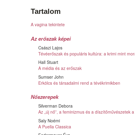
Tartalom
A vagina tekintete
Az erőszak képei
Császi Lajos
Tévéerőszak és populáris kultúra: a krimi mint mo
Hall Stuart
A média és az erőszak
Sumser John
Erkölcs és társadalmi rend a tévékrimikben
Nőszerepek
Silverman Debora
Az „új nő”, a feminizmus és a díszítőművészetek 
Saly Noémi
A Puella Classica