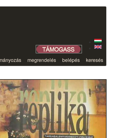
mányozás
megrendelés
belépés
keresés