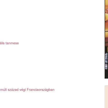
rális tanmese
a múlt század végi Franciaországban