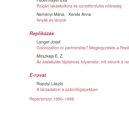
Federmayer Éva
Polgári lakáskultúra és ezredfordulós nőiesség
Neményi Mária
Kende Anna
Anyák és lányok
Replikázás
Langer Josef
Colonization or partnership? Megjegyzések a Rep
Mirszkaja E. Z.
Az átalakulás fájdalmas folyamata: mit várunk a 
E-rovat
Ropolyi László
A társadalom a számítógépekben
Repertórium 1990–1998