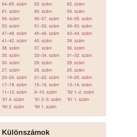
64–65. szám
63. szám
62. szám
61. szám
60. szám
59. szám
58. szám
56–57. szám
54–55. szám
53. szám
51–52. szám
49–50. szám
47–48. szám
45–46. szám
43–44. szám
41–42. szám
40. szám
39. szám
38. szám
37. szám
36. szám
35. szám
33–34. szám
31–32. szám
30. szám
29. szám
28. szám
27. szám
26. szám
25. szám
23–24. szám
21–22. szám
19–20. szám
17–18. szám
15–16. szám
13–14. szám
11–12. szám
9–10. szám
'92 1–2. szám
'91 4. szám
'91 2–3. szám
'91 1. szám
'90 2. szám
'90 1. szám
Különszámok