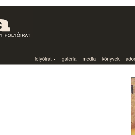
folyóirat
galéria
média
könyvek
ado