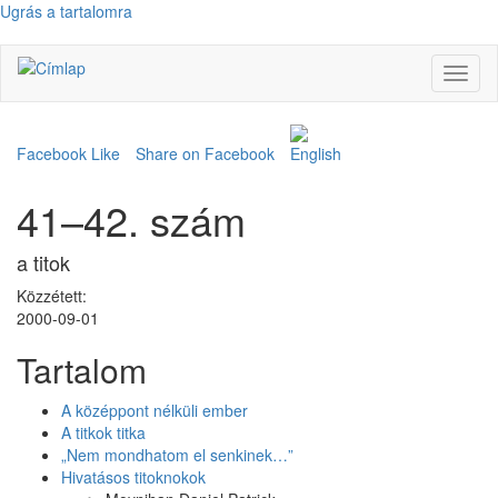
Ugrás a tartalomra
Navig
átkap
Facebook Like
Share on Facebook
41–42. szám
a titok
Közzétett:
2000-09-01
Tartalom
A középpont nélküli ember
A titkok titka
„Nem mondhatom el senkinek…”
Hivatásos titoknokok