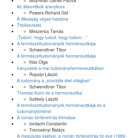
Moynihan Daniel Patrick
Az államtitkok aranykora
Powers Richard Gid
A titkosság véges hatalma
Titokkezelés
Meszerics Tamás
„Tudom, hogy tudod, hogy tudom…”
A természettudományok hermeneutikája
Schwendtner Tibor
A természettudományok hermeneutikája
Kiss Olga
Irányzatok a mai tudományhermeneutikában
Ropolyi László
A tudomány a „szociális-élet-világban”
Schwendtner Tibor
Thomas Kuhn és a hermeneutika
Székely László
A természettudományok hermeneutikája és a
tudománytörténet
A román történetírás kihívásai
Iordachi Constantin
Trencsényi Balázs
A megújulás esélyei: a román történetírás tíz éve (1989-