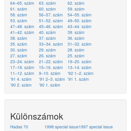
64–65. szám
63. szám
62. szám
61. szám
60. szám
59. szám
58. szám
56–57. szám
54–55. szám
53. szám
51–52. szám
49–50. szám
47–48. szám
45–46. szám
43–44. szám
41–42. szám
40. szám
39. szám
38. szám
37. szám
36. szám
35. szám
33–34. szám
31–32. szám
30. szám
29. szám
28. szám
27. szám
26. szám
25. szám
23–24. szám
21–22. szám
19–20. szám
17–18. szám
15–16. szám
13–14. szám
11–12. szám
9–10. szám
'92 1–2. szám
'91 4. szám
'91 2–3. szám
'91 1. szám
'90 2. szám
'90 1. szám
Különszámok
Hadas 70
1998 special issue
1997 special issue