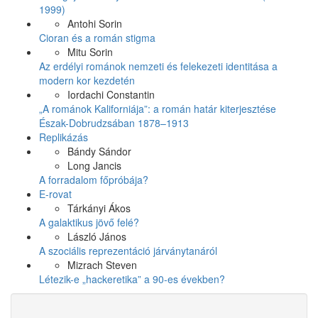
1999)
Antohi Sorin
Cioran és a román stigma
Mitu Sorin
Az erdélyi románok nemzeti és felekezeti identitása a
modern kor kezdetén
Iordachi Constantin
„A románok Kaliforniája”: a román határ kiterjesztése
Észak-Dobrudzsában 1878–1913
Replikázás
Bándy Sándor
Long Jancis
A forradalom főpróbája?
E-rovat
Tárkányi Ákos
A galaktikus jövő felé?
László János
A szociális reprezentáció járványtanáról
Mizrach Steven
Létezik-e „hackeretika” a 90-es években?