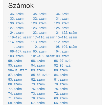
Számok
136. szám
135. szám
134. szám
133. szám
132. szám
131. szám
130. szám
129. szám
128. szám
127. szám
126. szám
125. szám
124. szám
123. szám
121–122. szám
119–120. szám
117–118. szám
115–116. szám
114. szám
113. szám
112. szám
111. szám
110. szám
108–109. szám
106–107. szám
105. szám
104. szám
103. szám
101–102. szám
100. szám
99. szám
98. szám
96–97. szám
95. szám
94. szám
92–93. szám
90–91. szám
89. szám
88. szám
87. szám
85–86. szám
84. szám
83. szám
82. szám
81. szám
80. szám
79. szám
78. szám
77. szám
76. szám
75. szám
74. szám
73. szám
72. szám
71. szám
70. szám
69. szám
68. szám
67. szám
66. szám