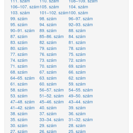
111. szám
110. szám
108–109. szám
106–107. szám
105. szám
104. szám
103. szám
101–102. szám
100. szám
99. szám
98. szám
96–97. szám
95. szám
94. szám
92–93. szám
90–91. szám
89. szám
88. szám
87. szám
85–86. szám
84. szám
83. szám
82. szám
81. szám
80. szám
79. szám
78. szám
77. szám
76. szám
75. szám
74. szám
73. szám
72. szám
71. szám
70. szám
69. szám
68. szám
67. szám
66. szám
64–65. szám
63. szám
62. szám
61. szám
60. szám
59. szám
58. szám
56–57. szám
54–55. szám
53. szám
51–52. szám
49–50. szám
47–48. szám
45–46. szám
43–44. szám
41–42. szám
40. szám
39. szám
38. szám
37. szám
36. szám
35. szám
33–34. szám
31–32. szám
30. szám
29. szám
28. szám
27. szám
26. szám
25. szám