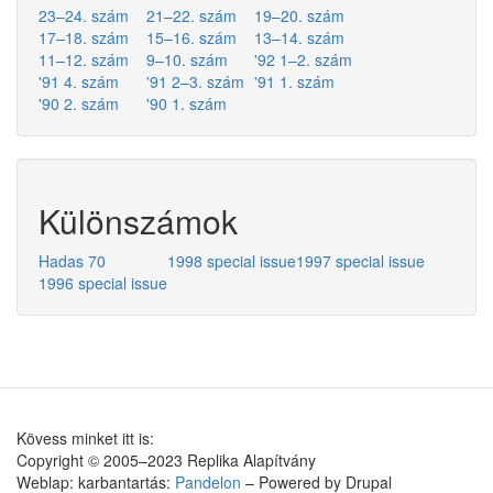
23–24. szám
21–22. szám
19–20. szám
17–18. szám
15–16. szám
13–14. szám
11–12. szám
9–10. szám
'92 1–2. szám
'91 4. szám
'91 2–3. szám
'91 1. szám
'90 2. szám
'90 1. szám
Különszámok
Hadas 70
1998 special issue
1997 special issue
1996 special issue
Kövess minket itt is:
Copyright © 2005–2023 Replika Alapítvány
Weblap: karbantartás:
Pandelon
– Powered by Drupal