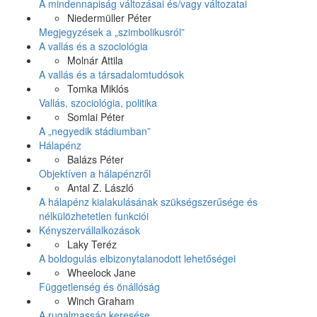
A mindennapiság változásai és/vagy változatai
Niedermüller Péter
Megjegyzések a „szimbolikusról”
A vallás és a szociológia
Molnár Attila
A vallás és a társadalomtudósok
Tomka Miklós
Vallás, szociológia, politika
Somlai Péter
A „negyedik stádiumban”
Hálapénz
Balázs Péter
Objektíven a hálapénzről
Antal Z. László
A hálapénz kialakulásának szükségszerűsége és
nélkülözhetetlen funkciói
Kényszervállalkozások
Laky Teréz
A boldogulás elbizonytalanodott lehetőségei
Wheelock Jane
Függetlenség és önállóság
Winch Graham
A rugalmasság keresése