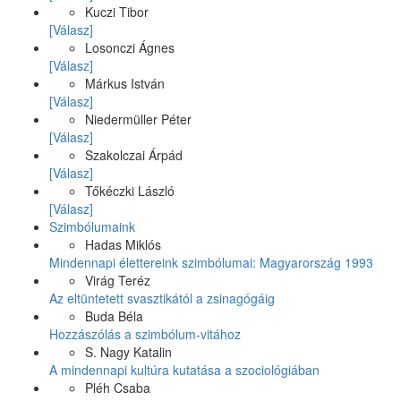
Kuczi Tibor
[Válasz]
Losonczi Ágnes
[Válasz]
Márkus István
[Válasz]
Niedermüller Péter
[Válasz]
Szakolczai Árpád
[Válasz]
Tőkéczki László
[Válasz]
Szimbólumaink
Hadas Miklós
Mindennapi élettereink szimbólumai: Magyarország 1993
Virág Teréz
Az eltüntetett svasztikától a zsinagógáig
Buda Béla
Hozzászólás a szimbólum-vitához
S. Nagy Katalin
A mindennapi kultúra kutatása a szociológiában
Pléh Csaba