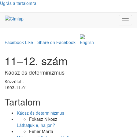
Ugrás a tartalomra
Navig
átkap
Facebook Like
Share on Facebook
11–12. szám
Káosz és determinizmus
Közzétett:
1993-11-01
Tartalom
Káosz és determinizmus
Fokasz Nikosz
Láthatjuk-e, ha jön?
Fehér Márta