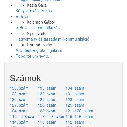
Katila Saija
Kényszervállalkozás
e-Rovat
Kelemen Gábor
e-Rovat – bemutatkozás
Nyíri Kristóf
Hagyomány és társadalmi kommunikáció
Hernád István
A Gutenberg utáni galaxis
Repertórium 1–10.
Számok
136. szám
135. szám
134. szám
133. szám
132. szám
131. szám
130. szám
129. szám
128. szám
127. szám
126. szám
125. szám
124. szám
123. szám
121–122. szám
119–120. szám
117–118. szám
115–116. szám
114. szám
113. szám
112. szám