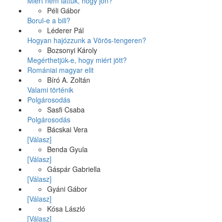
Miért nem láttuk, hogy jön?
Péli Gábor
Borul-e a bili?
Léderer Pál
Hogyan hajózzunk a Vörös-tengeren?
Bozsonyi Károly
Megérthetjük-e, hogy miért jött?
Romániai magyar elit
Bíró A. Zoltán
Valami történik
Polgárosodás
Sasfi Csaba
Polgárosodás
Bácskai Vera
[Válasz]
Benda Gyula
[Válasz]
Gáspár Gabriella
[Válasz]
Gyáni Gábor
[Válasz]
Kósa László
[Válasz]