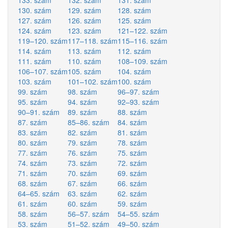
133. szám
132. szám
131. szám
130. szám
129. szám
128. szám
127. szám
126. szám
125. szám
124. szám
123. szám
121–122. szám
119–120. szám
117–118. szám
115–116. szám
114. szám
113. szám
112. szám
111. szám
110. szám
108–109. szám
106–107. szám
105. szám
104. szám
103. szám
101–102. szám
100. szám
99. szám
98. szám
96–97. szám
95. szám
94. szám
92–93. szám
90–91. szám
89. szám
88. szám
87. szám
85–86. szám
84. szám
83. szám
82. szám
81. szám
80. szám
79. szám
78. szám
77. szám
76. szám
75. szám
74. szám
73. szám
72. szám
71. szám
70. szám
69. szám
68. szám
67. szám
66. szám
64–65. szám
63. szám
62. szám
61. szám
60. szám
59. szám
58. szám
56–57. szám
54–55. szám
53. szám
51–52. szám
49–50. szám