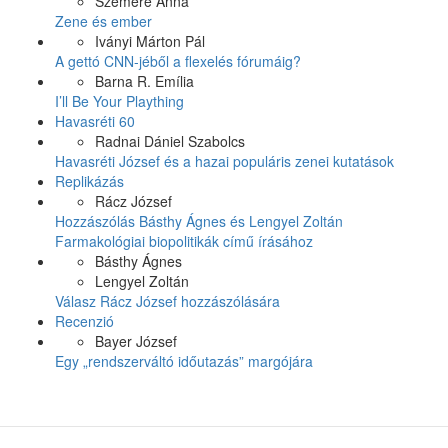
Szemere Anna
Zene és ember
Iványi Márton Pál
A gettó CNN-jéből a flexelés fórumáig?
Barna R. Emília
I’ll Be Your Plaything
Havasréti 60
Radnai Dániel Szabolcs
Havasréti József és a hazai populáris zenei kutatások
Replikázás
Rácz József
Hozzászólás Básthy Ágnes és Lengyel Zoltán
Farmakológiai biopolitikák című írásához
Básthy Ágnes
Lengyel Zoltán
Válasz Rácz József hozzászólására
Recenzió
Bayer József
Egy „rendszerváltó időutazás” margójára