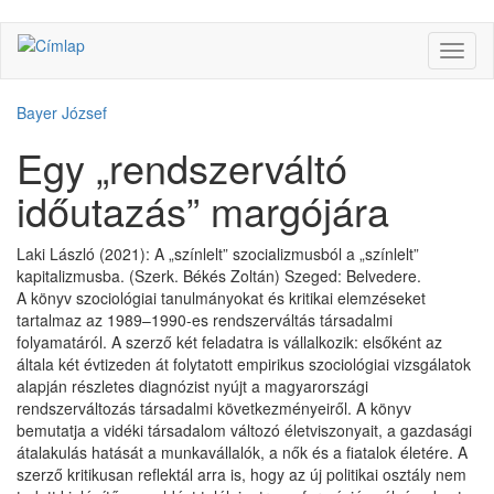
Ugrás
Navig
a
átkap
tartalomra
Bayer József
Egy „rendszerváltó
időutazás” margójára
Laki László (2021): A „színlelt” szocializmusból a „színlelt”
kapitalizmusba. (Szerk. Békés Zoltán) Szeged: Belvedere.
A könyv szociológiai tanulmányokat és kritikai elemzéseket
tartalmaz az 1989–1990-es rendszerváltás társadalmi
folyamatáról. A szerző két feladatra is vállalkozik: elsőként az
általa két évtizeden át folytatott empirikus szociológiai vizsgálatok
alapján részletes diagnózist nyújt a magyarországi
rendszerváltozás társadalmi következményeiről. A könyv
bemutatja a vidéki társadalom változó életviszonyait, a gazdasági
átalakulás hatását a munkavállalók, a nők és a fiatalok életére. A
szerző kritikusan reflektál arra is, hogy az új politikai osztály nem