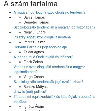
A szám tartalma
Like
on
Facebook
A magyar jogfilozófia szociologizáló tendenciái
Barcsi Tamás
Demeter Tamás
Szociologizáló tendenciák a magyar jogfilozófiában?
Nagy J. Endre
Pulszky Ágost szociológiai államtana
Perecz László
Horváth Barna és jogszociológiája
Zsidai Ágnes
A jogban rejlő Örökkévaló és Időszerű
Fleck Zoltán
Vannak-e szociologizáló tendenciák a magyar
jogelméletben?
Varga Csaba
Szociologizáló tendenciák jogfilozófiánkban?
Bencze Mátyás
„Law is (not) politics!”
Társadalmi reprezentációk és ideológiák a populáris
zenében
Ignácz Ádám