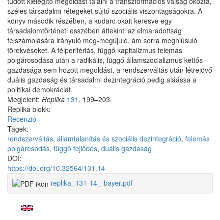
tudott kielégítő megoldást találni a transzformációs válság okozta,
széles társadalmi rétegeket sújtó szociális viszontagságokra. A
könyv második részében, a kudarc okait keresve egy
társadalomtörténeti esszében áttekinti az elmaradottság
felszámolására irányuló meg-megújuló, ám sorra meghiúsuló
törekvéseket. A félperifériás, függő kapitalizmus felemás
polgárosodása után a radikális, függő államszocializmus kettős
gazdasága sem hozott megoldást, a rendszerváltás után létrejövő
duális gazdaság és társadalmi dezintegráció pedig aláássa a
politikai demokráciát.
Megjelent:
Replika
131
, 199–203.
Replika blokk:
Recenzió
Tagek:
rendszerváltás
,
államtalanítás és szociális dezintegráció
,
felemás
polgárosodás
,
függő fejlődés
,
duális gazdaság
DOI:
https://doi.org/10.32564/131.14
replika_131-14_-bayer.pdf
Facebook
Share