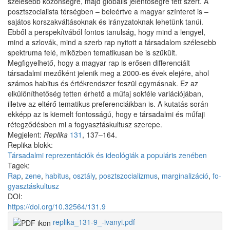
szélesebb közönségre, majd globális jelentőségre tett szert. A
posztszocialista térségben – beleértve a magyar színteret is –
sajátos korszakváltásoknak és irányzatoknak lehetünk tanúi.
Ebből a perspekítvából fontos tanulság, hogy mind a lengyel,
mind a szlovák, mind a szerb rap nyitott a társadalom szélesebb
spektruma felé, miközben tematikusan be is szűkült.
Megfigyelhető, hogy a magyar rap is erősen differenciált
társadalmi mezőként jelenik meg a 2000-es évek elejére, ahol
számos habitus és értékrendszer feszül egymásnak. Ez az
elkülöníthetőség tetten érhető a műfaj sokféle variációjában,
illetve az eltérő tematikus preferenciáikban is. A kutatás során
ekképp az is kiemelt fontosságú, hogy e társadalmi és műfaji
rétegződésben mi a fogyasztáskultusz szerepe.
Megjelent:
Replika
131
, 137–164.
Replika blokk:
Társadalmi reprezentációk és ideológiák a populáris zenében
Tagek:
Rap
,
zene
,
habitus
,
osztály
,
posztszocializmus
,
marginalizáció
,
fo­
gyasztáskultusz
DOI:
https://doi.org/10.32564/131.9
replika_131-9_-ivanyi.pdf