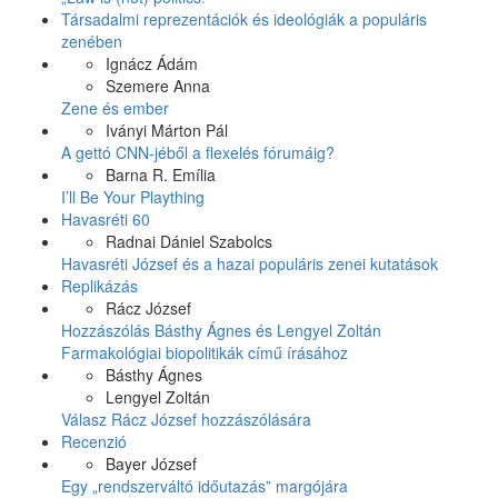
Társadalmi reprezentációk és ideológiák a populáris
zenében
Ignácz Ádám
Szemere Anna
Zene és ember
Iványi Márton Pál
A gettó CNN-jéből a flexelés fórumáig?
Barna R. Emília
I’ll Be Your Plaything
Havasréti 60
Radnai Dániel Szabolcs
Havasréti József és a hazai populáris zenei kutatások
Replikázás
Rácz József
Hozzászólás Básthy Ágnes és Lengyel Zoltán
Farmakológiai biopolitikák című írásához
Básthy Ágnes
Lengyel Zoltán
Válasz Rácz József hozzászólására
Recenzió
Bayer József
Egy „rendszerváltó időutazás” margójára