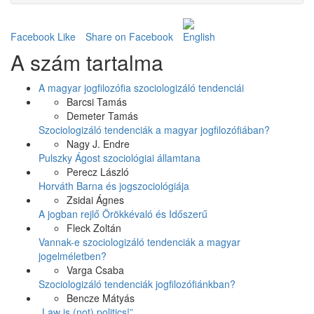
Facebook Like
Share on Facebook
A szám tartalma
A magyar jogfilozófia szociologizáló tendenciái
Barcsi Tamás
Demeter Tamás
Szociologizáló tendenciák a magyar jogfilozófiában?
Nagy J. Endre
Pulszky Ágost szociológiai államtana
Perecz László
Horváth Barna és jogszociológiája
Zsidai Ágnes
A jogban rejlő Örökkévaló és Időszerű
Fleck Zoltán
Vannak-e szociologizáló tendenciák a magyar
jogelméletben?
Varga Csaba
Szociologizáló tendenciák jogfilozófiánkban?
Bencze Mátyás
„Law is (not) politics!”