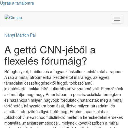
Ugrás a tartalomra
Navig
átkap
Iványi Márton Pál
A gettó CNN-jéből a
flexelés fórumáig?
Réteghelyzet, habitus és a fogyasztáskultusz mintázatai a rapben
A rap a műfaj afroamerikai kezdeteitől mára egy, az egyes
társadalmi összefüggésektől függő, többszólamú
jelentéstartalmakkal bíró kulturális univerzummá vált. Elemzésünk
azt mutatja meg, hogy Amerikában, a posztszocialista térségben
és hazánkban milyen nagyobb fordulatok határozták meg a műfaj
történetét, irányzatokra bomlását, illetve milyen társadalmi és
alműfaji rétegződés figyelhető meg. Fontos tapasztalat az
„oldchool” / „newschool” distinkció mellett a kereskedelmi érdekek
motiválta „mainstreamesedés”, melynek következtében a műfaj