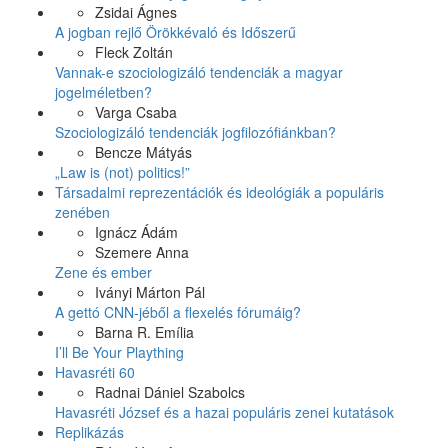
Zsidai Ágnes
A jogban rejlő Örökkévaló és Időszerű
Fleck Zoltán
Vannak-e szociologizáló tendenciák a magyar
jogelméletben?
Varga Csaba
Szociologizáló tendenciák jogfilozófiánkban?
Bencze Mátyás
„Law is (not) politics!”
Társadalmi reprezentációk és ideológiák a populáris
zenében
Ignácz Ádám
Szemere Anna
Zene és ember
Iványi Márton Pál
A gettó CNN-jéből a flexelés fórumáig?
Barna R. Emília
I’ll Be Your Plaything
Havasréti 60
Radnai Dániel Szabolcs
Havasréti József és a hazai populáris zenei kutatások
Replikázás