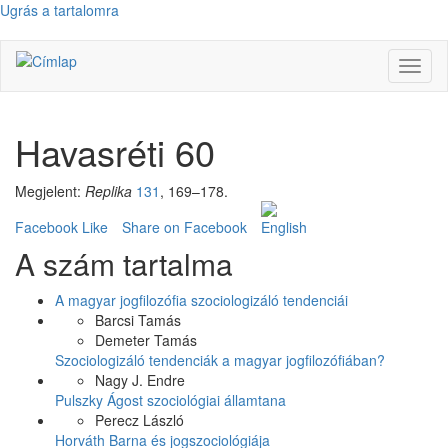
Ugrás a tartalomra
Navig
átkap
Havasréti 60
Megjelent:
Replika
131
, 169–178.
Facebook Like
Share on Facebook
A szám tartalma
A magyar jogfilozófia szociologizáló tendenciái
Barcsi Tamás
Demeter Tamás
Szociologizáló tendenciák a magyar jogfilozófiában?
Nagy J. Endre
Pulszky Ágost szociológiai államtana
Perecz László
Horváth Barna és jogszociológiája