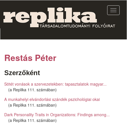
Ugrás
a
Navigác
tartalomra
átkapcs
Restás Péter
Szerzőként
Sötét vonások a szervezetekben: tapasztalatok magyar...
(a Replika 111. számában)
A munkahelyi elvándorlási szándék pszichológiai okai
(a Replika 111. számában)
Dark Personality Traits in Organizations: Findings among...
(a Replika 111. számában)