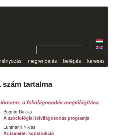
mányozás
megrendelés
belépés
keresés
 szám tartalma
uhmann: a felvilágosodás megvilágítása
Bognár Bulcsu
A szociológiai felvilágosodás programja
Luhmann Niklas
Az ismeret: konstrukció