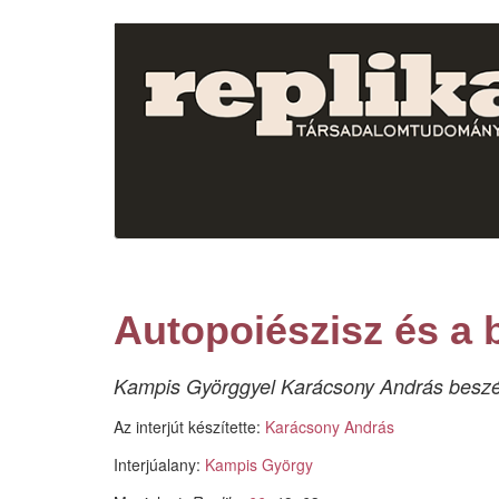
Ugrás
a
tartalomra
Autopoiészisz és a
Kampis Györggyel Karácsony András beszé
Az interjút készítette:
Karácsony András
Interjúalany:
Kampis György