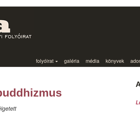
folyóirat
galéria
média
könyvek
ado
A
 buddhizmus
L
lgetett