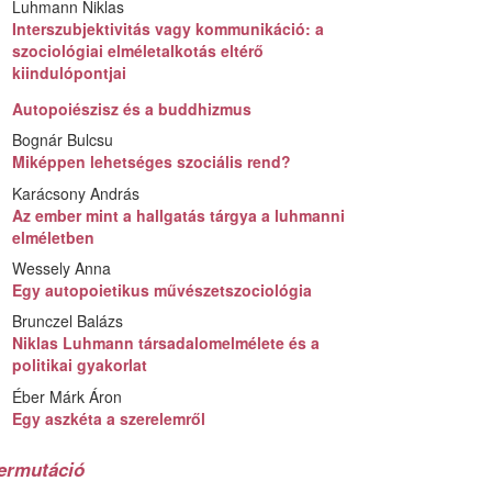
Luhmann Niklas
Interszubjektivitás vagy kommunikáció: a
szociológiai elméletalkotás eltérő
kiindulópontjai
Autopoiészisz és a buddhizmus
Bognár Bulcsu
Miképpen lehetséges szociális rend?
Karácsony András
Az ember mint a hallgatás tárgya a luhmanni
elméletben
Wessely Anna
Egy autopoietikus művészetszociológia
Brunczel Balázs
Niklas Luhmann társadalomelmélete és a
politikai gyakorlat
Éber Márk Áron
Egy aszkéta a szerelemről
ermutáció