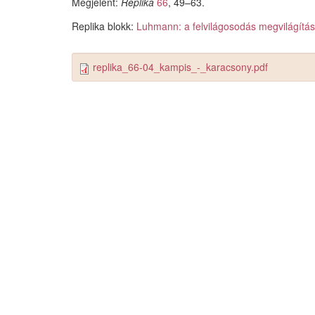
Megjelent:
Replika
66
, 49–63.
Replika blokk:
Luhmann: a felvilágosodás megvilágítá
replika_66-04_kampis_-_karacsony.pdf