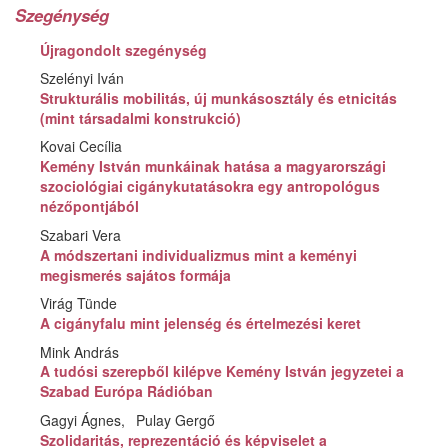
Szegénység
Újragondolt szegénység
Szelényi Iván
Strukturális mobilitás, új munkásosztály és etnicitás
(mint társadalmi konstrukció)
Kovai Cecília
Kemény István munkáinak hatása a magyarországi
szociológiai cigánykutatásokra egy antropológus
nézőpontjából
Szabari Vera
A módszertani individualizmus mint a keményi
megismerés sajátos formája
Virág Tünde
A cigányfalu mint jelenség és értelmezési keret
Mink András
A tudósi szerepből kilépve Kemény István jegyzetei a
Szabad Európa Rádióban
Gagyi Ágnes
Pulay Gergő
Szolidaritás, reprezentáció és képviselet a