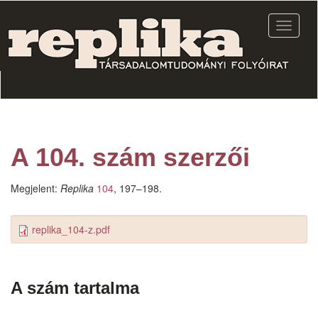
Ugrás
a
Navigác
tartalomra
átkapcs
A 104. szám szerzői
Megjelent:
Replika
104
, 197–198.
replika_104-z.pdf
A szám tartalma