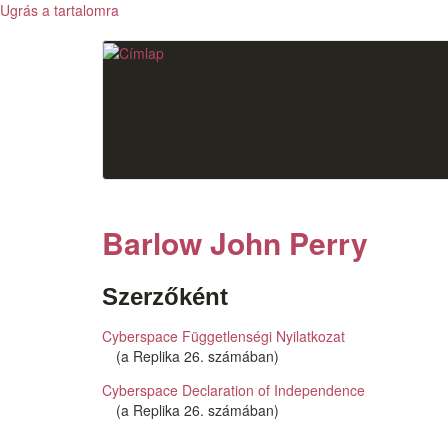
Ugrás a tartalomra
Barlow John Perry
Szerzőként
Cyberspace Függetlenségi Nyilatkozat
(a Replika 26. számában)
Cyberspace Declaration of Independence
(a Replika 26. számában)