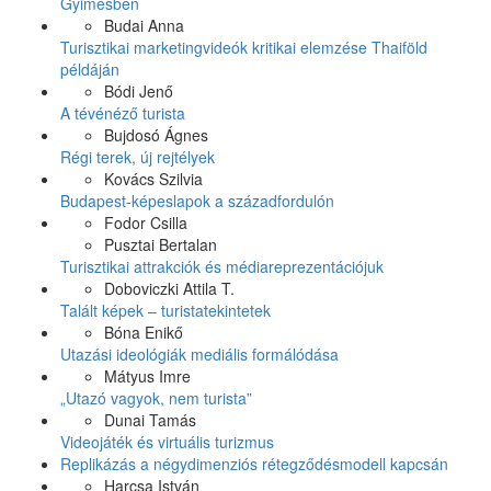
Gyimesben
Budai Anna
Turisztikai marketingvideók kritikai elemzése Thaiföld
példáján
Bódi Jenő
A tévénéző turista
Bujdosó Ágnes
Régi terek, új rejtélyek
Kovács Szilvia
Budapest-képeslapok a századfordulón
Fodor Csilla
Pusztai Bertalan
Turisztikai attrakciók és médiareprezentációjuk
Doboviczki Attila T.
Talált képek – turistatekintetek
Bóna Enikő
Utazási ideológiák mediális formálódása
Mátyus Imre
„Utazó vagyok, nem turista”
Dunai Tamás
Videojáték és virtuális turizmus
Replikázás a négydimenziós rétegződésmodell kapcsán
Harcsa István