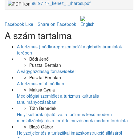
96-97-17_kenez_-_iharosi.pdf
Facebook Like
Share on Facebook
A szám tartalma
A turizmus (média)reprezentációi a globális áramlatok
terében
Bódi Jenő
Pusztai Bertalan
A vágygazdaság forrásvidékei
Pusztai Bertalan
A turizmus mint médium
Maksa Gyula
Mediológiai szemlélet a turizmus kulturális
tanulmányozásában
Tóth Benedek
Helyi kultúrák újratöltve: a turizmus késő modern
mediatizációja és a tér értelmezésének modern fordulata
Biczó Gábor
Helyzetjelentés a turisztikai imázskonstrukció állásáról