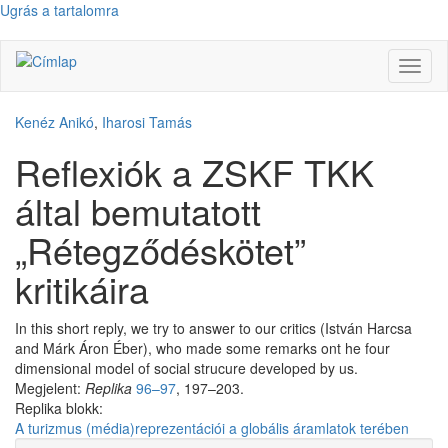
Ugrás a tartalomra
Navig
átkap
Kenéz Anikó
,
Iharosi Tamás
Reflexiók a ZSKF TKK
által bemutatott
„Rétegződéskötet”
kritikáira
In this short reply, we try to answer to our critics (István Harcsa
and Márk Áron Éber), who made some remarks ont he four
dimensional model of social strucure developed by us.
Megjelent:
Replika
96–97
, 197–203.
Replika blokk:
A turizmus (média)reprezentációi a globális áramlatok terében