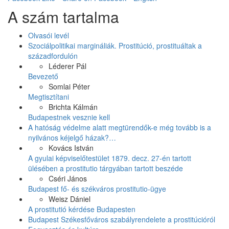
A szám tartalma
Olvasói levél
Szociálpolitikai margináliák. Prostitúció, prostituáltak a
századfordulón
Léderer Pál
Bevezető
Somlai Péter
Megtisztítani
Brichta Kálmán
Budapestnek vesznie kell
A hatóság védelme alatt megtürendők-e még tovább is a
nyilvános kéjelgő házak?…
Kovács István
A gyulai képviselőtestület 1879. decz. 27-én tartott
ülésében a prostitutio tárgyában tartott beszéde
Cséri János
Budapest fő- és székváros prostitutio-ügye
Weisz Dániel
A prostitutió kérdése Budapesten
Budapest Székesfőváros szabályrendelete a prostitúcióról