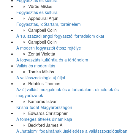
Fogyasztás és kultúra
Vörös Miklós
Fogyasztás és kultúra
Appadurai Arjun
Fogyasztás, időtartam, történelem
Campbell Colin
A 18. századi angol fogyasztói forradalom okai
Campbell Colin
A modern fogyasztói étosz rejtélye
Zentai Violetta
A fogyasztás kultúrája és a történelem
Vallás és modernitás
Tomka Miklós
A vallásszociológia új útjai
Robbins Thomas
Az új vallási mozgalmak és a társadalom: elméletek és
magyarázatok
Kamarás István
Krisna-tudat Magyarországon
Edwards Christopher
A tömeges áttérés dinamikája
Beckford James A.
A „hatalom” fogalmának újjáéledése a vallásszociológiában