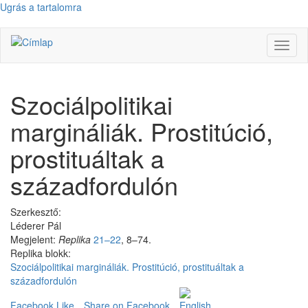
Ugrás a tartalomra
Navig
átkap
Szociálpolitikai
margináliák. Prostitúció,
prostituáltak a
századfordulón
Szerkesztő:
Léderer Pál
Megjelent:
Replika
21–22
, 8–74.
Replika blokk:
Szociálpolitikai margináliák. Prostitúció, prostituáltak a
századfordulón
Facebook Like
Share on Facebook