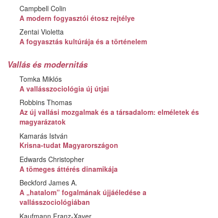
Campbell Colin
A modern fogyasztói étosz rejtélye
Zentai Violetta
A fogyasztás kultúrája és a történelem
Vallás és modernitás
Tomka Miklós
A vallásszociológia új útjai
Robbins Thomas
Az új vallási mozgalmak és a társadalom: elméletek és
magyarázatok
Kamarás István
Krisna-tudat Magyarországon
Edwards Christopher
A tömeges áttérés dinamikája
Beckford James A.
A „hatalom” fogalmának újjáéledése a
vallásszociológiában
Kaufmann Franz-Xaver