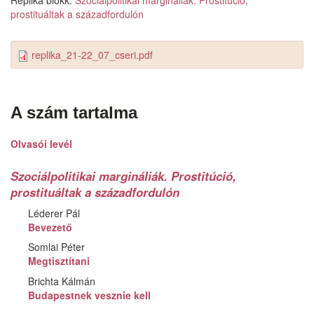
Replika blokk:
Szociálpolitikai margináliák. Prostitúció,
prostituáltak a századfordulón
replika_21-22_07_cseri.pdf
A szám tartalma
Olvasói levél
Szociálpolitikai margináliák. Prostitúció,
prostituáltak a századfordulón
Léderer Pál
Bevezető
Somlai Péter
Megtisztítani
Brichta Kálmán
Budapestnek vesznie kell