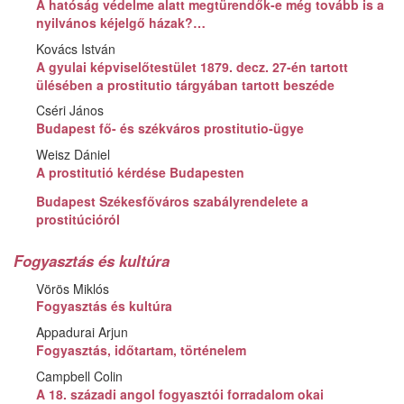
A hatóság védelme alatt megtürendők-e még tovább is a
nyilvános kéjelgő házak?…
Kovács István
A gyulai képviselőtestület 1879. decz. 27-én tartott
ülésében a prostitutio tárgyában tartott beszéde
Cséri János
Budapest fő- és székváros prostitutio-ügye
Weisz Dániel
A prostitutió kérdése Budapesten
Budapest Székesfőváros szabályrendelete a
prostitúcióról
Fogyasztás és kultúra
Vörös Miklós
Fogyasztás és kultúra
Appadurai Arjun
Fogyasztás, időtartam, történelem
Campbell Colin
A 18. századi angol fogyasztói forradalom okai