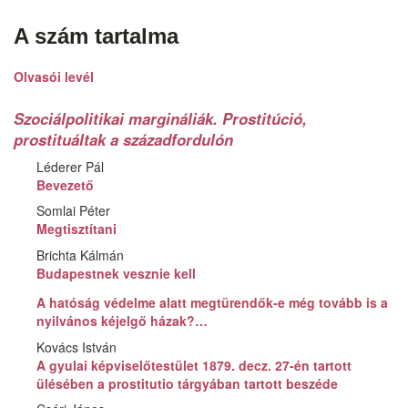
A szám tartalma
Olvasói levél
Szociálpolitikai margináliák. Prostitúció,
prostituáltak a századfordulón
Léderer Pál
Bevezető
Somlai Péter
Megtisztítani
Brichta Kálmán
Budapestnek vesznie kell
A hatóság védelme alatt megtürendők-e még tovább is a
nyilvános kéjelgő házak?…
Kovács István
A gyulai képviselőtestület 1879. decz. 27-én tartott
ülésében a prostitutio tárgyában tartott beszéde