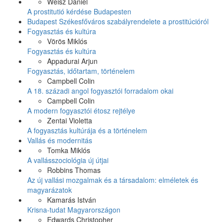
Weisz Dániel
A prostitutió kérdése Budapesten
Budapest Székesfőváros szabályrendelete a prostitúcióról
Fogyasztás és kultúra
Vörös Miklós
Fogyasztás és kultúra
Appadurai Arjun
Fogyasztás, időtartam, történelem
Campbell Colin
A 18. századi angol fogyasztói forradalom okai
Campbell Colin
A modern fogyasztói étosz rejtélye
Zentai Violetta
A fogyasztás kultúrája és a történelem
Vallás és modernitás
Tomka Miklós
A vallásszociológia új útjai
Robbins Thomas
Az új vallási mozgalmak és a társadalom: elméletek és
magyarázatok
Kamarás István
Krisna-tudat Magyarországon
Edwards Christopher