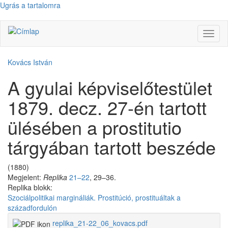
Ugrás a tartalomra
Navig
átkap
Kovács István
A gyulai képviselőtestület
1879. decz. 27-én tartott
ülésében a prostitutio
tárgyában tartott beszéde
(1880)
Megjelent:
Replika
21–22
, 29–36.
Replika blokk:
Szociálpolitikai margináliák. Prostitúció, prostituáltak a
századfordulón
replika_21-22_06_kovacs.pdf