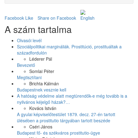
Facebook Like
Share on Facebook
A szám tartalma
Olvasói levél
Szociálpolitikai margináliák. Prostitúció, prostituáltak a
századfordulón
Léderer Pál
Bevezető
Somlai Péter
Megtisztítani
Brichta Kálmán
Budapestnek vesznie kell
A hatóság védelme alatt megtürendők-e még tovább is a
nyilvános kéjelgő házak?…
Kovács István
A gyulai képviselőtestület 1879. decz. 27-én tartott
ülésében a prostitutio tárgyában tartott beszéde
Cséri János
Budapest fő- és székváros prostitutio-ügye