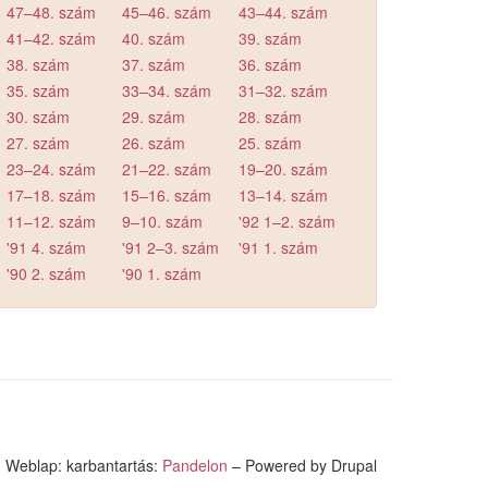
47–48. szám
45–46. szám
43–44. szám
41–42. szám
40. szám
39. szám
38. szám
37. szám
36. szám
35. szám
33–34. szám
31–32. szám
30. szám
29. szám
28. szám
27. szám
26. szám
25. szám
23–24. szám
21–22. szám
19–20. szám
17–18. szám
15–16. szám
13–14. szám
11–12. szám
9–10. szám
'92 1–2. szám
'91 4. szám
'91 2–3. szám
'91 1. szám
'90 2. szám
'90 1. szám
Weblap: karbantartás:
Pandelon
– Powered by Drupal