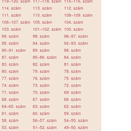
119–120. szám
117–118. szám
115–116. szám
114. szám
113. szám
112. szám
111. szám
110. szám
108–109. szám
106–107. szám
105. szám
104. szám
103. szám
101–102. szám
100. szám
99. szám
98. szám
96–97. szám
95. szám
94. szám
92–93. szám
90–91. szám
89. szám
88. szám
87. szám
85–86. szám
84. szám
83. szám
82. szám
81. szám
80. szám
79. szám
78. szám
77. szám
76. szám
75. szám
74. szám
73. szám
72. szám
71. szám
70. szám
69. szám
68. szám
67. szám
66. szám
64–65. szám
63. szám
62. szám
61. szám
60. szám
59. szám
58. szám
56–57. szám
54–55. szám
53. szám
51–52. szám
49–50. szám