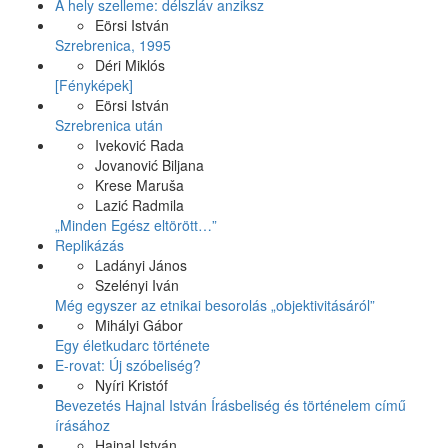
A hely szelleme: délszláv anziksz
Eörsi István
Szrebrenica, 1995
Déri Miklós
[Fényképek]
Eörsi István
Szrebrenica után
Iveković Rada
Jovanović Biljana
Krese Maruša
Lazić Radmila
„Minden Egész eltörött…”
Replikázás
Ladányi János
Szelényi Iván
Még egyszer az etnikai besorolás „objektivitásáról”
Mihályi Gábor
Egy életkudarc története
E-rovat: Új szóbeliség?
Nyíri Kristóf
Bevezetés Hajnal István Írásbeliség és történelem című
írásához
Hajnal István