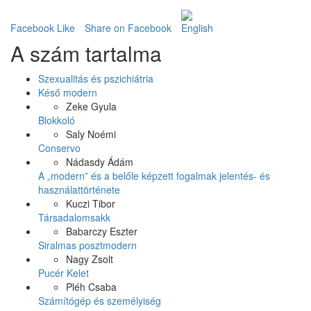
Facebook Like
Share on Facebook
A szám tartalma
Szexualitás és pszichiátria
Késő modern
Zeke Gyula
Blokkoló
Saly Noémi
Conservo
Nádasdy Ádám
A „modern” és a belőle képzett fogalmak jelentés- és
használattörténete
Kuczi Tibor
Társadalomsakk
Babarczy Eszter
Siralmas posztmodern
Nagy Zsolt
Pucér Kelet
Pléh Csaba
Számítógép és személyiség