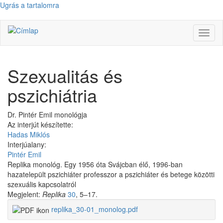
Ugrás a tartalomra
Navig
átkap
Szexualitás és
pszichiátria
Dr. Pintér Emil monológja
Az interjút készítette:
Hadas Miklós
Interjúalany:
Pintér Emil
Replika monológ. Egy 1956 óta Svájcban élő, 1996-ban
hazatelepült pszichiáter professzor a pszichiáter és betege közötti
szexuális kapcsolatról
Megjelent:
Replika
30
, 5–17.
replika_30-01_monolog.pdf