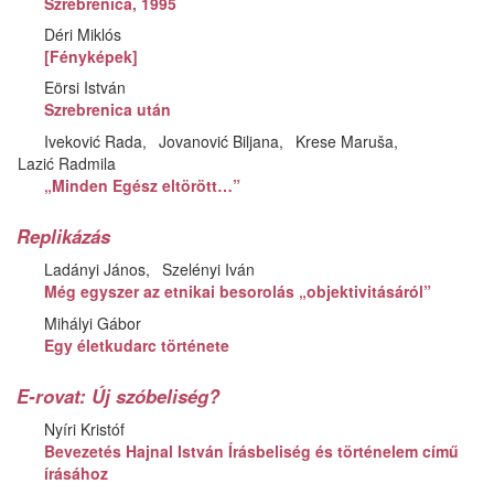
Szrebrenica, 1995
Déri Miklós
[Fényképek]
Eörsi István
Szrebrenica után
Iveković Rada
Jovanović Biljana
Krese Maruša
Lazić Radmila
„Minden Egész eltörött…”
Replikázás
Ladányi János
Szelényi Iván
Még egyszer az etnikai besorolás „objektivitásáról”
Mihályi Gábor
Egy életkudarc története
E-rovat: Új szóbeliség?
Nyíri Kristóf
Bevezetés Hajnal István Írásbeliség és történelem című
írásához