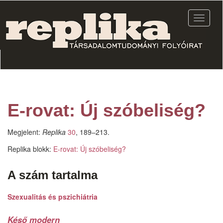
Ugrás
a
Navigác
tartalomra
átkapcs
E-rovat: Új szóbeliség?
Megjelent:
Replika
30
, 189–213.
Replika blokk:
E-rovat: Új szóbeliség?
A szám tartalma
Szexualitás és pszichiátria
Késő modern