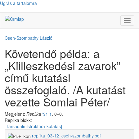
Ugrás a tartalomra
Navig
átkap
Cseh-Szombathy László
Követendő példa: a
„Kiilleszkedési zavarok”
című kutatási
összefoglaló. /A kutatást
vezette Somlai Péter/
Megjelent:
Replika
'91 1
, 0–0.
Replika blokk:
[Társadalmistruktúra-kutatás]
replika_03-12_cseh-szombathy.pdf