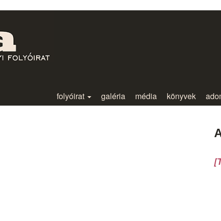
folyóirat
galéria
média
könyvek
ado
A
[