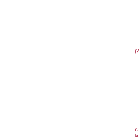
[
A
k