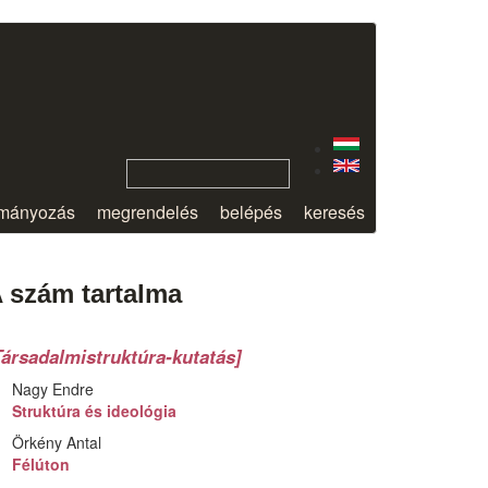
mányozás
megrendelés
belépés
keresés
 szám tartalma
Társadalmistruktúra-kutatás]
Nagy Endre
Struktúra és ideológia
Örkény Antal
Félúton