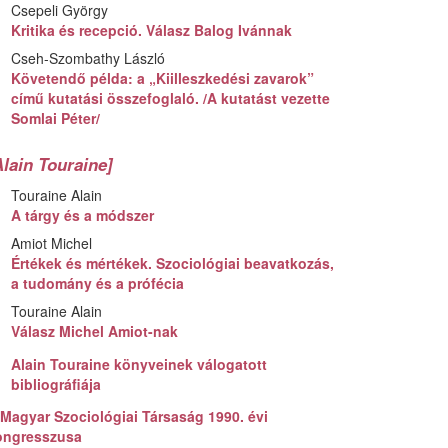
Csepeli György
Kritika és recepció. Válasz Balog Ivánnak
Cseh-Szombathy László
Követendő példa: a „Kiilleszkedési zavarok”
című kutatási összefoglaló. /A kutatást vezette
Somlai Péter/
Alain Touraine]
Touraine Alain
A tárgy és a módszer
Amiot Michel
Értékek és mértékek. Szociológiai beavatkozás,
a tudomány és a prófécia
Touraine Alain
Válasz Michel Amiot-nak
Alain Touraine könyveinek válogatott
bibliográfiája
 Magyar Szociológiai Társaság 1990. évi
ongresszusa