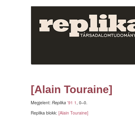
Ugrás
a
tartalomra
[Alain Touraine]
Megjelent:
Replika
'91 1
, 0–0.
Replika blokk:
[Alain Touraine]