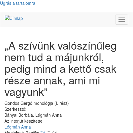
Ugrás a tartalomra
Navig
átkap
„A szívünk valószínűleg
nem tud a májunkról,
pedig mind a kettő csak
része annak, ami mi
vagyunk”
Gondos Gergő monológja (I. rész)
Szerkesztő:
Bányai Borbála, Légmán Anna
Az interjút készítette:
Légmán Anna
Megjelent:
Replika
74
, 7–24.