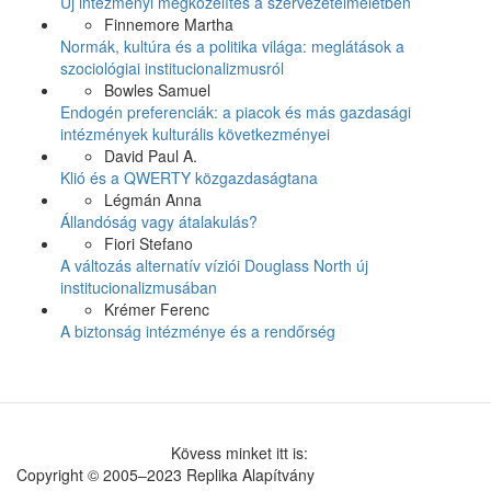
Új intézményi megközelítés a szervezetelméletben
Finnemore Martha
Normák, kultúra és a politika világa: meglátások a
szociológiai institucionalizmusról
Bowles Samuel
Endogén preferenciák: a piacok és más gazdasági
intézmények kulturális következményei
David Paul A.
Klió és a QWERTY közgazdaságtana
Légmán Anna
Állandóság vagy átalakulás?
Fiori Stefano
A változás alternatív víziói Douglass North új
institucionalizmusában
Krémer Ferenc
A biztonság intézménye és a rendőrség
Kövess minket itt is:
Copyright © 2005–2023 Replika Alapítvány