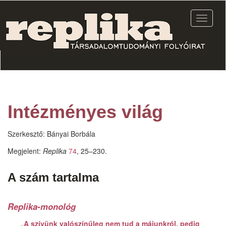
Ugrás
a
Navigác
tartalomra
átkapcs
Intézményes világ
Szerkesztő:
Bányai Borbála
Megjelent:
Replika
74
, 25–230.
A szám tartalma
Replika-monológ
„A szívünk valószínűleg nem tud a májunkról, pedig