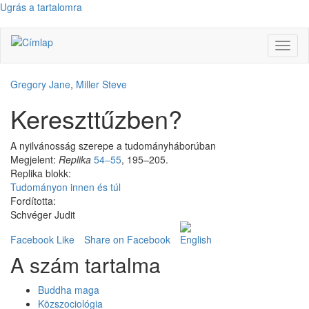
Ugrás a tartalomra
Navig
átkap
Gregory Jane
,
Miller Steve
Kereszttűzben?
A nyilvánosság szerepe a tudományháborúban
Megjelent:
Replika
54–55
, 195–205.
Replika blokk:
Tudományon innen és túl
Fordította:
Schvéger Judit
Facebook Like
Share on Facebook
A szám tartalma
Buddha maga
Közszociológia