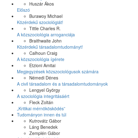
Huszár Ákos
Előszó
Burawoy Michael
Közérdekű szociológiát!
Tittle Charles R.
A közszociológia arroganciája
Braithwaite John
Közérdekű társadalomtudományt!
Calhoun Craig
A közszociológia ígérete
Etzioni Amitai
Megjegyzések közszociológusok számára
Némedi Dénes
A civil társadalom és a társadalomtudományok
Lengyel György
A szociológia integritásáért
Fleck Zoltán
„Kritikai mérnökösködés”
Tudományon innen és túl
Kutrovátz Gábor
Láng Benedek
Zemplén Gábor