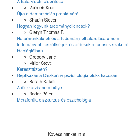
A határvidék felderítése
Vermeir Koen
Újra a demarkációs problémáról
Shapin Steven
Hogyan legyünk tudományellenesek?
Gieryn Thomas F.
Határmunkálatok és a tudomány elhatárolása a nem-
tudománytól: feszültségek és érdekek a tudósok szakmai
ideológiáiban
Gregory Jane
Miller Steve
Kereszttűzben?
Replikázás a Diszkurzív pszichológia blokk kapcsán
Baráth Katalin
A diszkurzív nem hülye
Bodor Péter
Metaforák, diszkurzus és pszichológia
Kövess minket itt is: