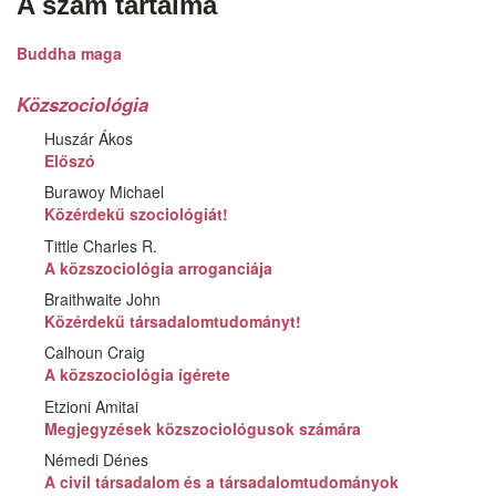
A szám tartalma
Like
on
Facebook
Buddha maga
Közszociológia
Huszár Ákos
Előszó
Burawoy Michael
Közérdekű szociológiát!
Tittle Charles R.
A közszociológia arroganciája
Braithwaite John
Közérdekű társadalomtudományt!
Calhoun Craig
A közszociológia ígérete
Etzioni Amitai
Megjegyzések közszociológusok számára
Némedi Dénes
A civil társadalom és a társadalomtudományok