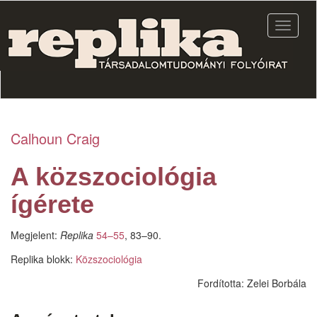
Ugrás
a
Navigác
tartalomra
átkapcs
Calhoun Craig
A közszociológia
ígérete
Megjelent:
Replika
54–55
, 83–90.
Replika blokk:
Közszociológia
Fordította:
Zelei Borbála
Facebook
Share