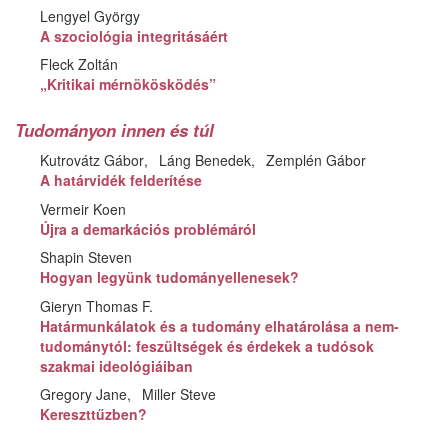
Lengyel György
A szociológia integritásáért
Fleck Zoltán
„Kritikai mérnökösködés”
Tudományon innen és túl
Kutrovátz Gábor
Láng Benedek
Zemplén Gábor
A határvidék felderítése
Vermeir Koen
Újra a demarkációs problémáról
Shapin Steven
Hogyan legyünk tudományellenesek?
Gieryn Thomas F.
Határmunkálatok és a tudomány elhatárolása a nem-
tudománytól: feszültségek és érdekek a tudósok
szakmai ideológiáiban
Gregory Jane
Miller Steve
Kereszttűzben?