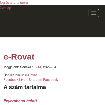
Ugrás a tartalomra
Navigác
átkapcs
e-Rovat
Megjelent:
Replika
13–14
, 232–264.
Replika blokk:
e-Rovat
Facebook Like
Share on Facebook
A szám tartalma
Feyerabend halott