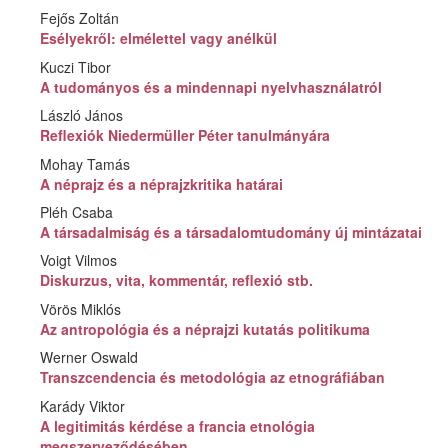
Fejős Zoltán
Esélyekről: elmélettel vagy anélkül
Kuczi Tibor
A tudományos és a mindennapi nyelvhasználatról
László János
Reflexiók Niedermüller Péter tanulmányára
Mohay Tamás
A néprajz és a néprajzkritika határai
Pléh Csaba
A társadalmiság és a társadalomtudomány új mintázatai
Voigt Vilmos
Diskurzus, vita, kommentár, reflexió stb.
Vörös Miklós
Az antropológia és a néprajzi kutatás politikuma
Werner Oswald
Transzcendencia és metodológia az etnográfiában
Karády Viktor
A legitimitás kérdése a francia etnológia
megszerveződésében