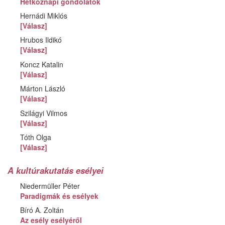
Hétköznapi gondolatok
Hernádi Miklós
[Válasz]
Hrubos Ildikó
[Válasz]
Koncz Katalin
[Válasz]
Márton László
[Válasz]
Szilágyi Vilmos
[Válasz]
Tóth Olga
[Válasz]
A kultúrakutatás esélyei
Niedermüller Péter
Paradigmák és esélyek
Bíró A. Zoltán
Az esély esélyéről