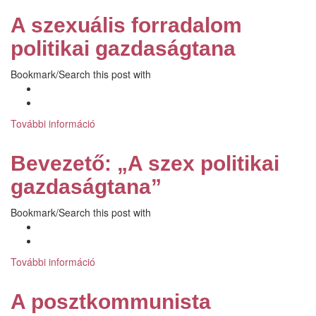
a
A szexuális forradalom
globális
perspektíváig
politikai gazdaságtana
tartalommal
kapcsolatosan
Bookmark/Search this post with
További információ
A
szexuális
forradalom
Bevezető: „A szex politikai
politikai
gazdaságtana
gazdaságtana”
tartalommal
kapcsolatosan
Bookmark/Search this post with
További információ
Bevezető:
„A
szex
A posztkommunista
politikai