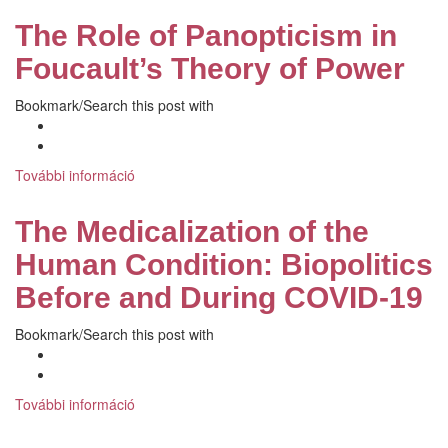
Government
The Role of Panopticism in
and
Social
Foucault’s Theory of Power
Structure
tartalommal
Bookmark/Search this post with
kapcsolatosan
További információ
The
Role
of
The Medicalization of the
Panopticism
in
Human Condition: Biopolitics
Foucault’s
Before and During COVID-19
Theory
of
Bookmark/Search this post with
Power
tartalommal
kapcsolatosan
További információ
The
Medicalization
of