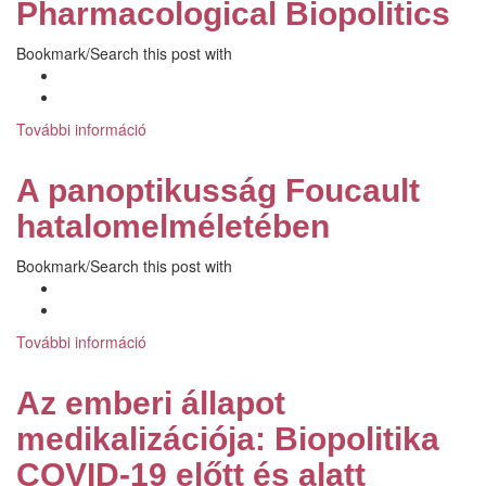
Pharmacological Biopolitics
the
Human
Bookmark/Search this post with
Condition:
Biopolitics
Before
and
További információ
Pharmacological
During
Biopolitics
COVID-
tartalommal
A panoptikusság Foucault
19
kapcsolatosan
tartalommal
hatalomelméletében
kapcsolatosan
Bookmark/Search this post with
További információ
A
panoptikusság
Foucault
Az emberi állapot
hatalomelméletében
tartalommal
medikalizációja: Biopolitika
kapcsolatosan
COVID-19 előtt és alatt