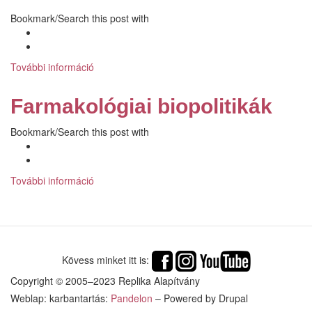
Bookmark/Search this post with
További információ
Az
emberi
állapot
Farmakológiai biopolitikák
medikalizációja:
Biopolitika
Bookmark/Search this post with
COVID-
19
előtt
és
További információ
Farmakológiai
alatt
biopolitikák
tartalommal
tartalommal
kapcsolatosan
kapcsolatosan
Kövess minket itt is:
Copyright © 2005–2023 Replika Alapítvány
Weblap: karbantartás:
Pandelon
– Powered by Drupal