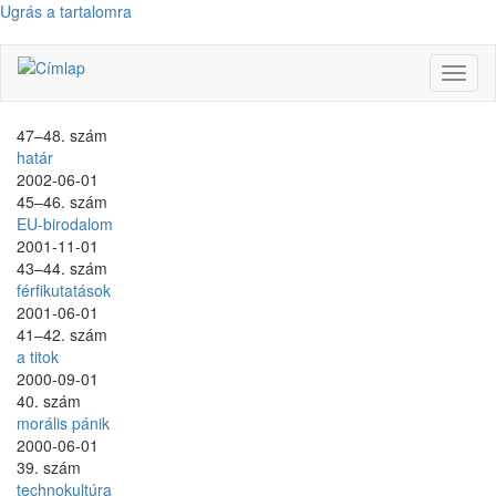
Ugrás a tartalomra
Navig
átkap
47–48. szám
határ
2002-06-01
45–46. szám
EU-birodalom
2001-11-01
43–44. szám
férfikutatások
2001-06-01
41–42. szám
a titok
2000-09-01
40. szám
morális pánik
2000-06-01
39. szám
technokultúra