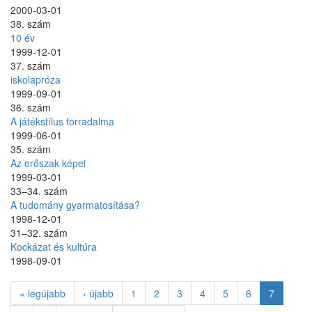
2000-03-01
38. szám
10 év
1999-12-01
37. szám
iskolapróza
1999-09-01
36. szám
A játékstílus forradalma
1999-06-01
35. szám
Az erőszak képei
1999-03-01
33–34. szám
A tudomány gyarmatosítása?
1998-12-01
31–32. szám
Kockázat és kultúra
1998-09-01
« legújabb
‹ újabb
1
2
3
4
5
6
7