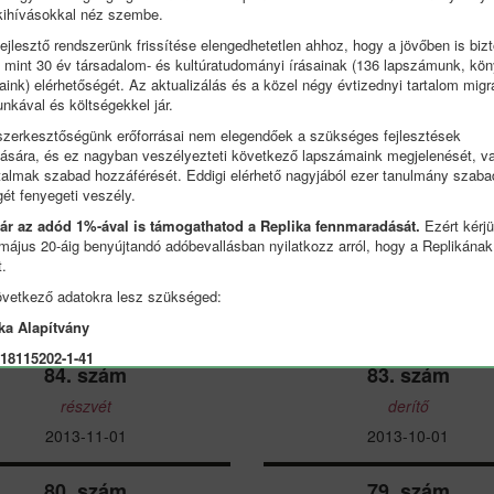
kihívásokkal néz szembe.
ejlesztő rendszerünk frissítése elengedhetetlen ahhoz, hogy a jövőben is bizt
b mint 30 év társadalom- és kultúratudományi írásainak (136 lapszámunk, kö
ink) elérhetőségét. Az aktualizálás és a közel négy évtizednyi tartalom migr
nkával és költségekkel jár.
zerkesztőségünk erőforrásai nem elegendőek a szükséges fejlesztések
zására, és ez nagyban veszélyezteti következő lapszámaink megjelenését, va
rtalmak szabad hozzáférését. Eddigi elérhető nagyjából ezer tanulmány szaba
gét fenyegeti veszély.
már az adód 1%-ával is támogathatod a Replika fennmaradását.
Ezért kérjü
 május 20-áig benyújtandó adóbevallásban nyilatkozz arról, hogy a Replikána
89. szám
88. szám
t.
 megfigyelők megfigyelése
dolgos
övetkező adatokra lesz szükséged:
2014-12-20
2014-09-01
ka Alapítvány
18115202-1-41
84. szám
83. szám
r másnak adod az 1%-ot, nem Magyarországon adózol, vagy szeretnéd több
részvét
derítő
a fennmaradásunkat, egyszeri adományodat is várjuk. Ezek az adományok
etlenek ahhoz, hogy továbbra is mindenki számára ingyenesen elérhetőek
2013-11-01
2013-10-01
nak a kiadott lapszámok. Dobjuk össze! Az adományokat elküldheted PayP
a, Apple Pay vagy Google Pay)
ide kattintva
80. szám
79. szám