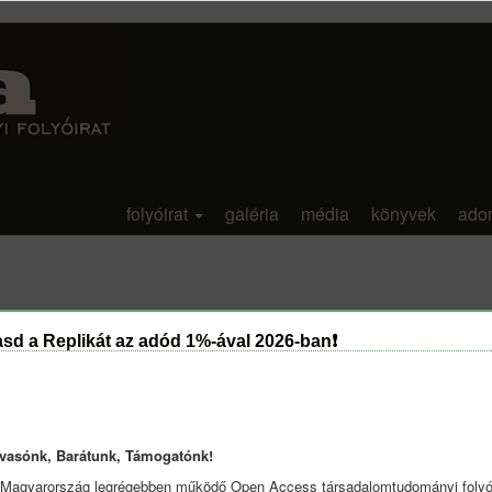
folyóirat
galéria
média
könyvek
ado
sd a Replikát az adód 1%-ával 2026-ban❗
vasónk, Barátunk, Támogatónk!
 Magyarország legrégebben működő Open Access társadalomtudományi folyói