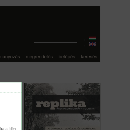
mányozás
megrendelés
belépés
keresés
rata idén