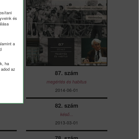
osítani
nyveink és
álása
lamint a
d
k, ha
k adod az
87. szám
megértés és habitus
2014-06-01
82. szám
el
késő...
2013-03-01
alon
78. szám