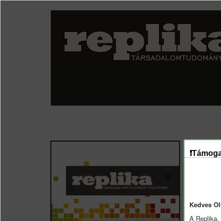
Ugrás
a
tartalomra
❗Támoga
Kedves Ol
A Replika,