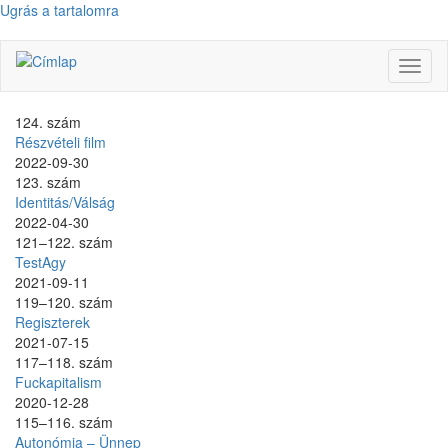
Ugrás a tartalomra
Navig
átkap
124. szám
Részvételi film
2022-09-30
123. szám
Identitás/Válság
2022-04-30
121–122. szám
TestAgy
2021-09-11
119–120. szám
Regiszterek
2021-07-15
117–118. szám
Fuckapitalism
2020-12-28
115–116. szám
Autonómia – Ünnep