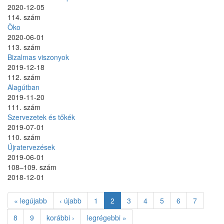
2020-12-05
114. szám
Öko
2020-06-01
113. szám
Bizalmas viszonyok
2019-12-18
112. szám
Alagútban
2019-11-20
111. szám
Szervezetek és tőkék
2019-07-01
110. szám
Újratervezések
2019-06-01
108–109. szám
2018-12-01
« legújabb
‹ újabb
1
2
3
4
5
6
7
8
9
korábbi ›
legrégebbi »