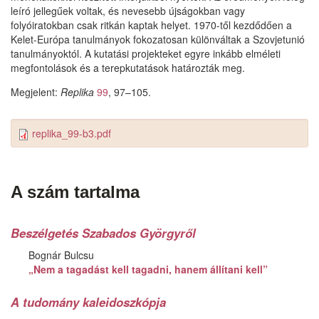
leíró jellegűek voltak, és nevesebb újságokban vagy
folyóiratokban csak ritkán kaptak helyet. 1970-től kezdődően a
Kelet-Európa tanulmányok fokozatosan különváltak a Szovjetunió
tanulmányoktól. A kutatási projekteket egyre inkább elméleti
megfontolások és a terepkutatások határozták meg.
Megjelent:
Replika
99
, 97–105.
replika_99-b3.pdf
A szám tartalma
Beszélgetés Szabados Györgyről
Bognár Bulcsu
„Nem a tagadást kell tagadni, hanem állítani kell”
A tudomány kaleidoszkópja