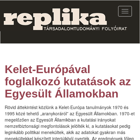
Ugrás
a
Navigác
tartalomra
átkapcs
Kelet-Európával
foglalkozó kutatások az
Egyesült Államokban
Rövid áttekintést közlünk a Kelet-Európa tanulmányok 1970 és
1995 közé tehető „aranykoráról” az Egyesült Államokban. 1970-et
megelőzően az Egyesült Államikban a kutatási irányokat
nemzetbiztonsági megfontolások jelölték ki, a kutatásokat pedig
leginkább politikai menekültek, akik az adatokat gyakran más
menekültekkel készített interjúikból nyerték. Az eredmények főleg