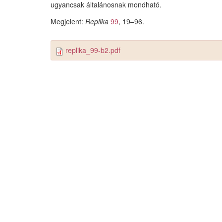
ugyancsak általánosnak mondható.
Megjelent:
Replika
99
, 19–96.
replika_99-b2.pdf