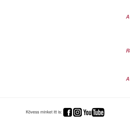
A
R
A
Kövess minket itt is: