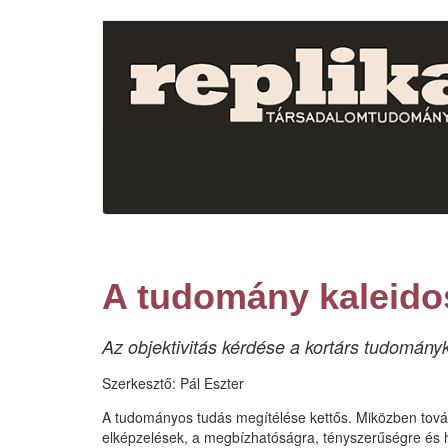
Ugrás
a
tartalomra
A tudomány kaleido
Az objektivitás kérdése a kortárs tudomány
Szerkesztő:
Pál Eszter
A tudományos tudás megítélése kettős. Miközben továb
elképzelések, a megbízhatóságra, tényszerűségre és 