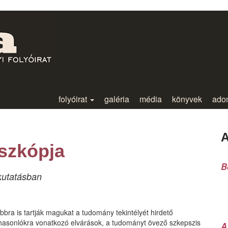
folyóirat
galéria
média
könyvek
ado
A
szkópja
B
kutatásban
bra is tartják magukat a tudomány tekintélyét hirdető
hasonlókra vonatkozó elvárások, a tudományt övező szkepszis
A