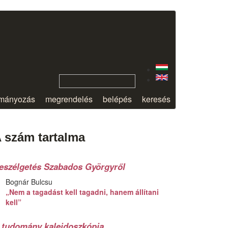
mányozás
megrendelés
belépés
keresés
 szám tartalma
eszélgetés Szabados Györgyről
Bognár Bulcsu
„Nem a tagadást kell tagadni, hanem állítani
kell”
 tudomány kaleidoszkópja