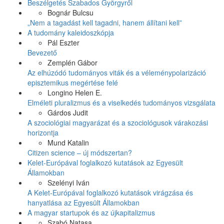
Beszélgetés Szabados Györgyről
Bognár Bulcsu
„Nem a tagadást kell tagadni, hanem állítani kell”
A tudomány kaleidoszkópja
Pál Eszter
Bevezető
Zemplén Gábor
Az elhúzódó tudományos viták és a véleménypolarizáció
episztemikus megértése felé
Longino Helen E.
Elméleti pluralizmus és a viselkedés tudományos vizsgálata
Gárdos Judit
A szociológiai magyarázat és a szociológusok várakozási
horizontja
Mund Katalin
Citizen science – új módszertan?
Kelet-Európával foglalkozó kutatások az Egyesült
Államokban
Szelényi Iván
A Kelet-Európával foglalkozó kutatások virágzása és
hanyatlása az Egyesült Államokban
A magyar startupok és az újkapitalizmus
Szabó Natasa