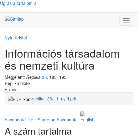
Ugrás a tartalomra
Navig
átkap
Nyíri Kristóf
Információs társadalom
és nemzeti kultúra
Megjelent:
Replika
38
, 183–195.
Replika blokk:
E-rovat
replika_38-11_nyiri.pdf
Facebook Like
Share on Facebook
A szám tartalma