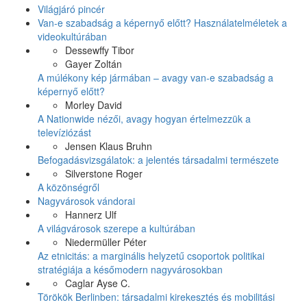
Világjáró pincér
Van-e szabadság a képernyő előtt? Használatelméletek a
videokultúrában
Dessewffy Tibor
Gayer Zoltán
A múlékony kép jármában – avagy van-e szabadság a
képernyő előtt?
Morley David
A Nationwide nézői, avagy hogyan értelmezzük a
televíziózást
Jensen Klaus Bruhn
Befogadásvizsgálatok: a jelentés társadalmi természete
Silverstone Roger
A közönségről
Nagyvárosok vándorai
Hannerz Ulf
A világvárosok szerepe a kultúrában
Niedermüller Péter
Az etnicitás: a marginális helyzetű csoportok politikai
stratégiája a későmodern nagyvárosokban
Caglar Ayse C.
Törökök Berlinben: társadalmi kirekesztés és mobilitási