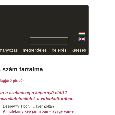
mányozás
megrendelés
belépés
keresés
 szám tartalma
lágjáró pincér
an-e szabadság a képernyő előtt?
asználatelméletek a videokultúrában
Dessewffy Tibor
Gayer Zoltán
A múlékony kép jármában – avagy van-e