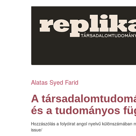
Ugrás
a
tartalomra
Alatas Syed Farid
A társadalomtudom
és a tudományos fü
Hozzászólás a folyóirat angol nyelvű különszámában m
issue/