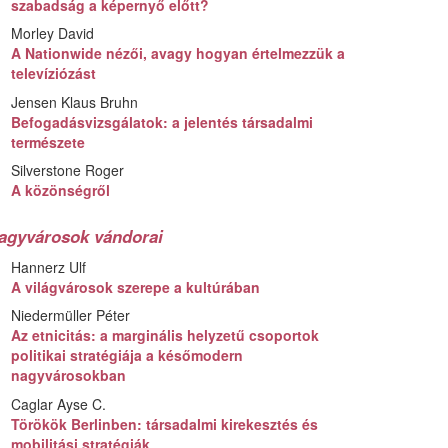
szabadság a képernyő előtt?
Morley David
A Nationwide nézői, avagy hogyan értelmezzük a
televíziózást
Jensen Klaus Bruhn
Befogadásvizsgálatok: a jelentés társadalmi
természete
Silverstone Roger
A közönségről
agyvárosok vándorai
Hannerz Ulf
A világvárosok szerepe a kultúrában
Niedermüller Péter
Az etnicitás: a marginális helyzetű csoportok
politikai stratégiája a későmodern
nagyvárosokban
Caglar Ayse C.
Törökök Berlinben: társadalmi kirekesztés és
mobilitási stratégiák