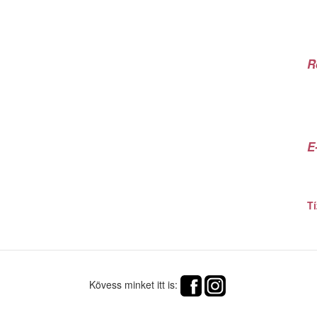
R
E
Tí
Kövess minket itt is: