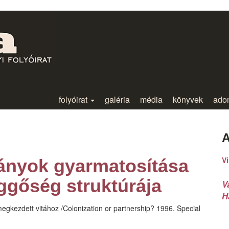
folyóirat
galéria
média
könyvek
ado
A
Vi
ányok gyarmatosítása
ggőség struktúrája
V
H
egkezdett vitához /Colonization or partnership? 1996. Special