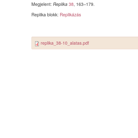
Megjelent:
Replika
38
, 163–179.
Replika blokk:
Replikázás
replika_38-10_alatas.pdf