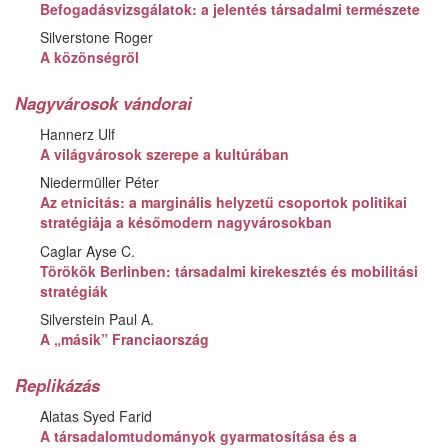
Befogadásvizsgálatok: a jelentés társadalmi természete
Silverstone Roger
A közönségről
Nagyvárosok vándorai
Hannerz Ulf
A világvárosok szerepe a kultúrában
Niedermüller Péter
Az etnicitás: a marginális helyzetű csoportok politikai
stratégiája a későmodern nagyvárosokban
Caglar Ayse C.
Törökök Berlinben: társadalmi kirekesztés és mobilitási
stratégiák
Silverstein Paul A.
A „másik” Franciaország
Replikázás
Alatas Syed Farid
A társadalomtudományok gyarmatosítása és a