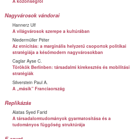
A közönségről
Nagyvárosok vándorai
Hannerz Ulf
A világvárosok szerepe a kultúrában
Niedermüller Péter
Az etnicitás: a marginális helyzetű csoportok politikai
stratégiája a későmodern nagyvárosokban
Caglar Ayse C.
Törökök Berlinben: társadalmi kirekesztés és mobilitási
stratégiák
Silverstein Paul A.
A „másik” Franciaország
Replikázás
Alatas Syed Farid
A társadalomtudományok gyarmatosítása és a
tudományos függőség struktúrája
E-rovat